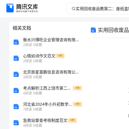
实
用
相关文档
实用回收废品
回
衡水兴博旺企业管理咨询有限公司介绍企业发展分析报告
收
2
阅读
0
收藏
心情如诗作文范文
废
付费
2
阅读
0
收藏
品
北京辰星富鹏信息咨询有限公司介绍企业发展分析报告
3
阅读
0
收藏
教
考点解析江西上饶市第二中学数学人教版七年级下册数据的收集、整理与描述专项练习试卷（含答案解析）
付费
4
阅读
0
收藏
案
河北省2024年小升初数学综合检测试卷 附答案
付费
二：
7
阅读
0
收藏
急救站督查考核制度范文
付费
废
4
阅读
0
收藏