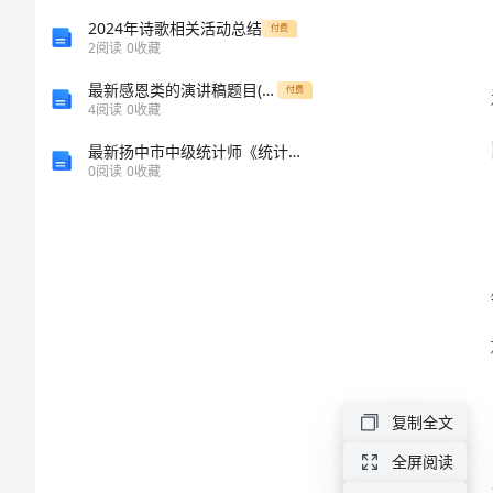
纸
2024年诗歌相关活动总结
付费
2
阅读
0
收藏
盒
最新感恩类的演讲稿题目(优质9篇)
付费
4
阅读
0
收藏
制
最新扬中市中级统计师《统计基础知识理论及相关知识》深度预测试卷含解析
0
阅读
0
收藏
作
收
纳
盒
在
其剪下来
生
复制全文
活
全屏阅读