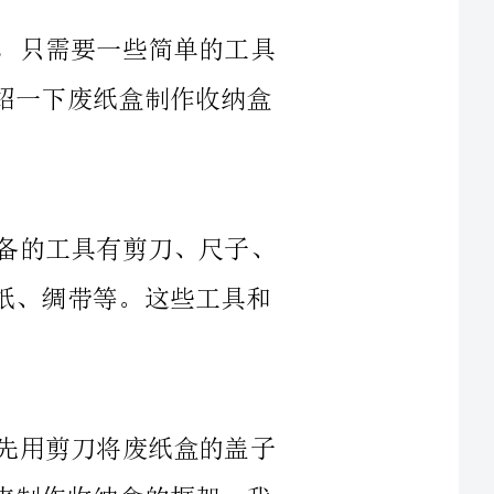
第一步，准备工具和材料。我们需要准备的工具有剪刀、尺子、
铅笔、胶水、刷子等，材料则是废纸盒、彩纸、绸带等。这些工具和
第二步，制作废纸盒的框架。我们可以先用剪刀将废纸盒的盖子
和底部分别剪掉，剩下的部分就是我们要用来制作收纳盒的框架。我
们需要按照我们想要的尺寸在废纸盒上划出一个长方形，并用剪刀将
第三步，装饰废纸盒的外观。我们可以用彩纸、绸带等材料来装