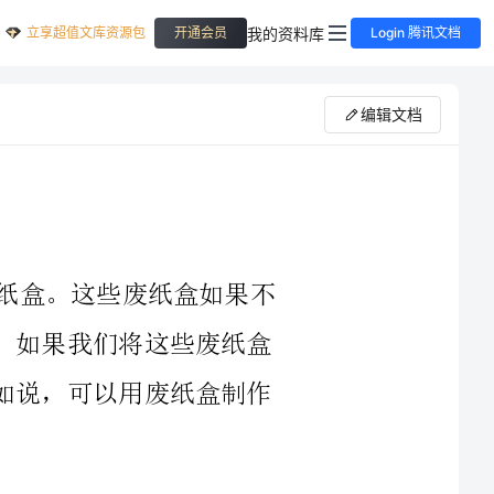
立享超值文库资源包
我的资料库
开通会员
Login 腾讯文档
编辑文档
在生活中，我们每天都会产生大量的废纸盒。这些废纸盒如果不
加以利用，就会成为污染环境的垃圾。但是，如果我们将这些废纸盒
利用起来，就可以做出各种有用的物品。比如说，可以用废纸盒制作
废纸盒制作收纳盒的过程其实非常简单，只需要一些简单的工具
和材料，就可以轻松完成。下面，我就来介绍一下废纸盒制作收纳盒