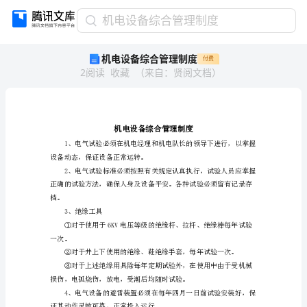
机
机电设备综合管理制度
电
机电设备综合管理制度
付费
设
2
阅读
收藏
（
来自
：
贤阅文档
）
备
综
合
管
理
制
设备动态，保证设备正常运转。
度