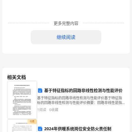
电
队
长
更多完整内容
的
继续阅读
领
导
检查，并定期对绝缘电阻值进
下
进
相关文档
绝缘电阻的测定，耐压试验。
行，
基于特征指标的回路非线性检测与性能评价
以
基于特征指标的回路非线性检测与性能评价基于特征指
7、绝缘油试验
标的回路非线性检测与性能评价摘要：回路非线性是指
掌
电路中存在非线性元件导致电流与电压之间的关系不满
1
阅读
0
收藏
足线性关系的现象。回路非线性对电路性能和信号传输
握
质量有着
验，合格前方可参加。
付费
设
2024年供暖系统岗位安全防火责任制