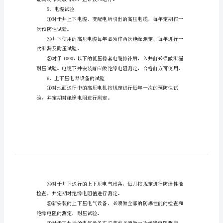
机
电
档。
设
3、绝缘工具
备
综
一次。
合
管
理
制
度
证其动作灵敏可靠，正常投入运行。
1、
5、电缆试验