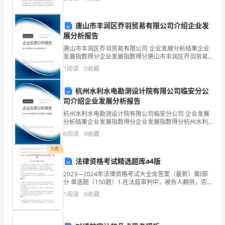
管的职位，对我而言是一次机会，它能够充分展现自己
电
的
荷变更较大时应及时按负荷进
气
唐山市丰润区乔羽贸易有限公司介绍企业发
展分析报告
试
唐山市丰润区乔羽贸易有限公司 企业发展分析结果企业
发展指数得分企业发展指数得分唐山市丰润区乔羽贸易
验
有限公司综合得分说明：企业发展指数根据企业规模、
1
阅读
0
收藏
企业创新、企业风险、企业活力四个维度对企业发展情
标
况进
杭州水利水电勘测设计院有限公司临安分公
准
司介绍企业发展分析报告
必
杭州水利水电勘测设计院有限公司临安分公司 企业发展
分析结果企业发展指数得分企业发展指数得分杭州水利
须
水电勘测设计院有限公司临安分公司综合得分说明：企
6
阅读
0
收藏
业发展指数根据企业规模、企业创新、企业风险、企业
活力
按
付费
法律资格考试精选题库a4版
照
2023—2024年法律资格考试大全含答案（最新）第I部
有
分 单选题（150题）1.在法庭审判中，被告人翻供，否认
犯罪，并当庭拒绝律师为其进行有罪辩护。合议庭对此
1
阅读
0
收藏
问题的处理，下列哪一选项是正确的？A:
关
规