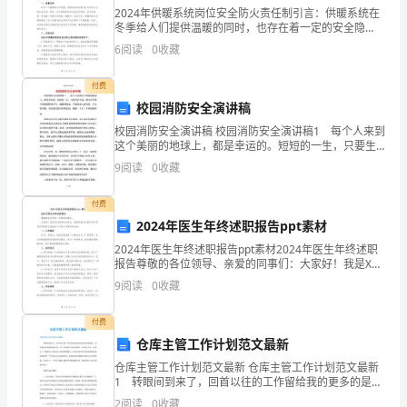
备
2024年供暖系统岗位安全防火责任制引言：供暖系统在
冬季给人们提供温暖的同时，也存在着一定的安全隐
动
患，特别是火灾风险。为了保障供暖系统的安全运行，
6
阅读
0
收藏
防止火灾事故的发生，制定岗位安全防火责任制显得尤
8、接地检查
态，
为重要
付费
保
校园消防安全演讲稿
年四月一日前结束。
校园消防安全演讲稿 校园消防安全演讲稿1 每个人来到
证
这个美丽的地球上，都是幸运的。短短的一生，只要生
命不息，都可以尽情享受到新鲜的空气、温暖的阳光，
设
9
阅读
0
收藏
享受到亲人的关爱、子女的孝敬，享受到日新月异
9、继电保护及漏电保护
备
付费
2024年医生年终述职报告ppt素材
正
2024年医生年终述职报告ppt素材2024年医生年终述职
常
并做定期检查，不合格者及时更换。
报告尊敬的各位领导、亲爱的同事们：大家好！我是XX
医院的XX医生，很荣幸能在这里向各位领导和同事们汇
9
阅读
0
收藏
运
报我在今年的工作情况和成绩。一、工作概况作
转。
付费
仓库主管工作计划范文最新
流整定。
仓库主管工作计划范文最新 仓库主管工作计划范文最新
1 转眼间到来了，回首以往的工作留给我的更多的是充
2、
实和愉快，也是我知识的累积和沉淀。在公司我担任库
2
阅读
0
收藏