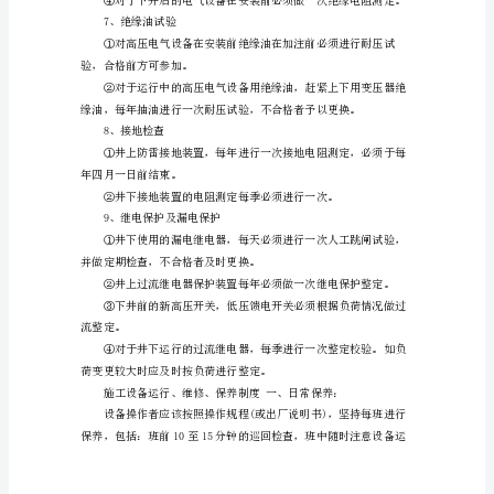
电
气
次预防性试验。
试
验
次泄漏及耐压试验。
必
须
在
6、上下压电器设备的试验
机
电
验，并定期对绝缘电阻进行测定。
经
理
和
机