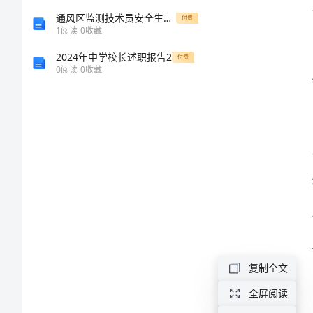
2024
通风区监测技术员安全生产与职业病危害防治责任制
付费
1
阅读
0
收藏
年
2024年中学校长述职报告2
付费
土
0
阅读
0
收藏
建
监
理
工
作
总
结
____
复制全文
年
全屏阅读
是