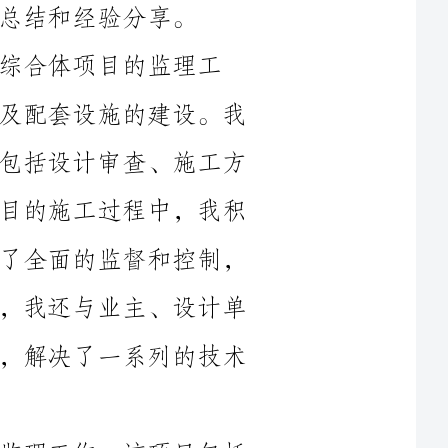
作。该项目包括商业综合楼、地下车库以及配套设施的建设。我
的监理工作从项目的初期阶段开始进行，包括设计审查、施工方
案审核以及施工合同的签订等工作。在项目的施工过程中，我积
极参与项目的现场管理，对施工质量进行了全面的监督和控制，
确保了项目的顺利进行和按期完工。同时，我还与业主、设计单
位以及施工单位进行了有效的沟通和协调，解决了一系列的技术
其次，我参与了一座城市公共建筑的监理工作。该项目包括
公园、图书馆以及文化活动中心等建筑，是为了满足当地居民的
文化需求而建设的。在这个项目中，我主要负责对施工质量的控
制和监督。我按照规范和要求对施工过程进行了全面的把关和验
收，及时发现并处理了施工中的不合格问题。同时，我还积极与