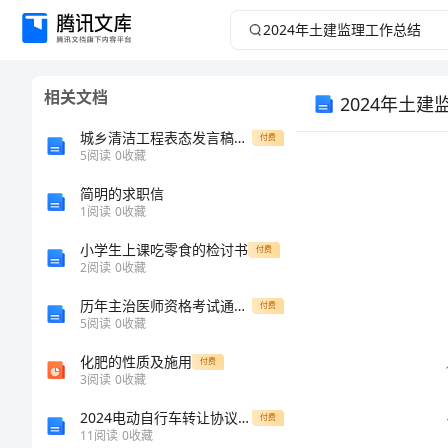
2024
年
相关文档
2024年土
土
城乡清洁工程表态发言稿范本
付费
建
5
阅读
0
收藏
监
简明的求职信
1
阅读
0
收藏
理
小学生上课吃零食的检讨书
付费
2
阅读
0
收藏
工
历年主治医师资格考试通用题库及完整答案1套
付费
5
阅读
0
收藏
作
化肥的性质及施用
付费
总
3
阅读
0
收藏
2024电动自行车转让协议通用
付费
结
11
阅读
0
收藏