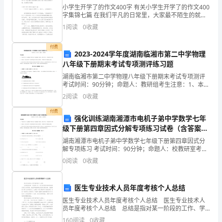
升
小学生开学了的作文400字 有关小学生开学了的作文400
字集锦七篇 在我们平凡的日常里，大家最不陌生的就是
公
作文了吧，作文是由文字组成，经过人的思想考虑，通
1
阅读
0
收藏
过语言组织来表达一个主题意义的
司
借其他人。
付费
学
2023-2024学年度湖南临湘市第二中学物理
八年级下册期末考试专项测评练习题
习
3本借书数量）
湖南临湘市第二中学物理八年级下册期末考试专项测评
考试时间：90分钟；命题人：教研组考生注意：1、本卷
气
分第I卷（选择题）和第Ⅱ卷（非选择题）两部分，满分
2
阅读
0
收藏
100分，考试时间90分钟2、答卷前，考生务必用
氛，
付费
强化训练湖南湘潭市电机子弟中学数学七年
提
级下册第四章因式分解专项练习试卷（含答案详
高
解版）
湖南湘潭市电机子弟中学数学七年级下册第四章因式分
解专项练习 考试时间：90分钟；命题人：校教研室考生
综
注意：1、本卷分第I卷（选择题）和第Ⅱ卷（非选择题）
0
阅读
0
收藏
两部分，满分100分，考试时间90分钟2、答卷前
合
续。
医生专业技术人员年度考核个人总结
素
医生专业技术人员年度考核个人总结 医生专业技术人
质、
员年度考核个人总结 总结是指对某一阶段的工作、学
习或思想中的经验或情况进行分析研究，做出带有规律
160
阅读
0
收藏