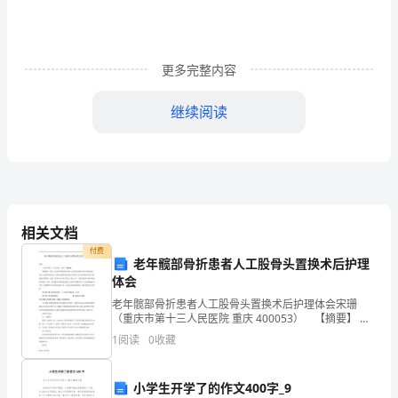
经
营
更多完整内容
业
继续阅读
务
研
究
提
相关文档
供
付费
老年髋部骨折患者人工股骨头置换术后护理
资
体会
料
老年髋部骨折患者人工股骨头置换术后护理体会宋珊
（重庆市第十三人民医院 重庆 400053） 【摘要】 目
第四章图书借还管理
的：探讨老年髋部骨折患者人工股骨头置换术后护理的
和
1
阅读
0
收藏
效果。方法：选取我院接受人工股骨头置换
提
小学生开学了的作文400字_9