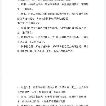
书
综合素质、增长知识。
馆
人
员
本处理。
管
理
第二章收集与购置
制
度
图
书
室
守
那
支，开具发票。