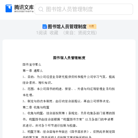
图
图书馆人员管理制度
书
图书馆人员管理制度
付费
馆
1
阅读
收藏
（
来自
：
贤阅文档
）
人
员
管
理
制
度
图书室守那么
第一章通那么
图