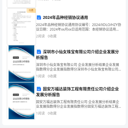
增
性结论的书面材料，它能够给人努力工作的动力，让我
们
长
付费
2024年品种经销协议通用
知
2024年品种经销协议通用协议编号：2024/XDLO/HZY协
4、书籍的保护
议日期：2024年xx月xx日适用范围：本经销协议适用于
识。
2024年期间，供应商（以下称为“供应商”）与经销商
2
阅读
0
收藏
（以下称为“经销商”）之间关
2、
范
深圳市小仙女珠宝有限公司介绍企业发展分
析报告
围：
深圳市小仙女珠宝有限公司 企业发展分析结果企业发展
指数得分企业发展指数得分深圳市小仙女珠宝有限公司
本
综合得分说明：企业发展指数根据企业规模、企业创
1
阅读
0
收藏
新、企业风险、企业活力四个维度对企业发展情况进行
公
评价。
固安万福达装饰工程有限责任公司介绍企业
司
发展分析报告
图
固安万福达装饰工程有限责任公司 企业发展分析结果企
业发展指数得分企业发展指数得分固安万福达装饰工程
有限责任公司综合得分说明：企业发展指数根据企业规
书
1
阅读
0
收藏
模、企业创新、企业风险、企业活力四个维度对企业发
展情
的