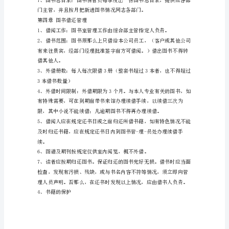
么
第
一
第三章图书的与登记
章
通
签，进行编号，
那
么
登记及图书室的管理工作。
1、
目
的：
为
公
司