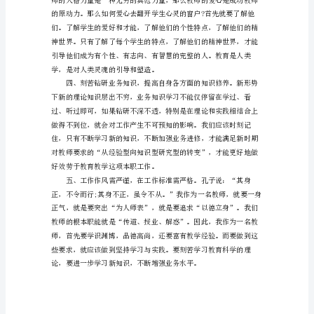
格
的各个方面产生影响。
条
例
心
得
总
结
教
师
资
格
条