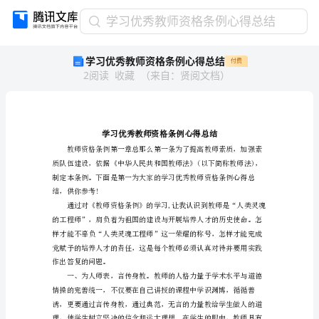
学
学习优秀教师资格条例心得总结
习
学习优秀教师资格条例心得总结
付费
优
2
阅读
收藏
（
来自
：
贤阅文档
）
秀
教
师
资
格
条
例