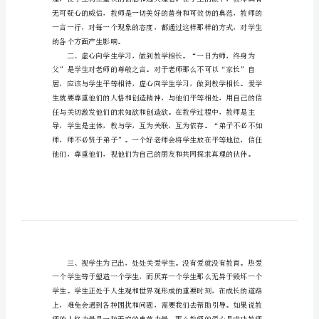
心
结，供你参考!
得
总
结
学
作出答复的问题。
习
优
秀
教
师
资