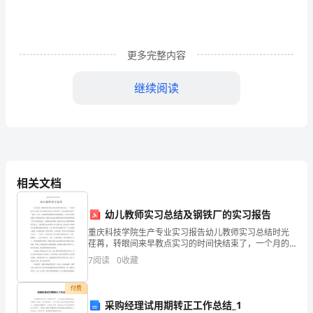
例
第
更多完整内容
一
章
继续阅读
总
那
么
第
相关文档
一
幼儿教师实习总结及钢铁厂的实习报告
条
重庆科技学院生产专业实习报告幼儿教师实习总结时光
荏苒，转眼间来早教点实习的时间快结束了，一个月的
为
实习生活除了工作经验和知识上的丰硕外，最大的收获
7
阅读
0
收藏
莫过于“转变”二字。从校园的思维模式到职场的转变，为
了
今后
付费
提
采购经理试用期转正工作总结_1