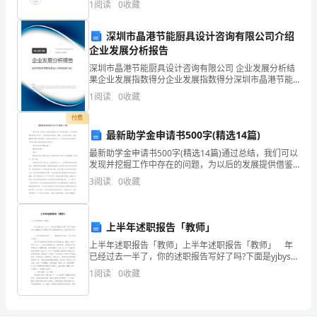
1
阅读
0
收藏
卷（非选择题）两部分，满分100分，考试时间90分
依
深圳市晶港节能厨具设计咨询有限公司介绍
据
企业发展分析报告
《中
深圳市晶港节能厨具设计咨询有限公司 企业发展分析结
果企业发展指数得分企业发展指数得分深圳市晶港节能
华
厨具设计咨询有限公司综合得分说明：企业发展指数根
1
阅读
0
收藏
据企业规模、企业创新、企业风险、企业活力四个维度
对企
人
付费
最新助学金申请书500字(精选14篇)
民
最新助学金申请书500字(精选14篇)通过总结，我们可以
共
发现并挖掘工作中存在的问题，为以后的发展提供借鉴
和启示。总结的语言要准确、清晰，力求表达精准，避
3
阅读
0
收藏
免模糊和含糊不清的表达。总结范文是对学习、工作和
和
国
上半年述职报告「教师」
教
上半年述职报告「教师」上半年述职报告「教师」 年
已经过去一半了，你的述职报告写好了吗?下面是yjbys整
师
理的关于教师上半年述职报告范文，欢迎阅读参考! 上
1
阅读
0
收藏
半年述职报告范文一 尊敬的各位领导
法》