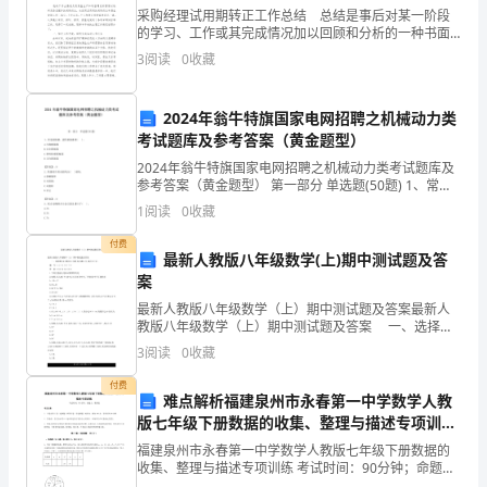
采购经理试用期转正工作总结 总结是事后对某一阶段
高
的学习、工作或其完成情况加以回顾和分析的一种书面
学，是对人类灵魂的引导和塑造。
材料，它可以提升我们发现问题的能力，我想我们需要
教
3
阅读
0
收藏
写一份总结了吧。总结怎么写才能发挥它的作用呢？下
面是小
师
2024年翁牛特旗国家电网招聘之机械动力类
素
考试题库及参考答案（黄金题型）
2024年翁牛特旗国家电网招聘之机械动力类考试题库及
质，
参考答案（黄金题型） 第一部分 单选题(50题) 1、常见
联轴器、挠性联轴器和( )。A.凸缘联轴器B.安全联轴器C.
加
1
阅读
0
收藏
弹性柱销联轴器D.万
强
付费
最新人教版八年级数学(上)期中测试题及答
案
素
最新人教版八年级数学（上）期中测试题及答案最新人
好效劳于教育教学这项本职工作。
质
教版八年级数学（上）期中测试题及答案 一、选择题
(本大题共8小题,每小题4分,满分32分) 题 号 1 2 3 4 5 6
3
阅读
0
收藏
队
7 8 答 案 C
付费
伍
难点解析福建泉州市永春第一中学数学人教
版七年级下册数据的收集、整理与描述专项训练
建
练习题（详解）
福建泉州市永春第一中学数学人教版七年级下册数据的
收集、整理与描述专项训练 考试时间：90分钟；命题
设，
人：教研组考生注意：1、本卷分第I卷（选择题）和第Ⅱ