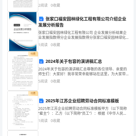
责、为法律负责,在法制工作岗位上,认真履行自己的职责,
试
2
阅读
0
收藏
现将一年来的工作情况总结如下： 工作部分
《中
张家口福安园林绿化工程有限公司介绍企业
发展分析报告
级
张家口福安园林绿化工程有限公司 企业发展分析结果企
保
业发展指数得分企业发展指数得分张家口福安园林绿化
工程有限公司综合得分说明：企业发展指数根据企业规
1
阅读
0
收藏
育
模、企业创新、企业风险、企业活力四个维度对企业发
展情
重要组成部分，是学校教育制度的基础阶段。
付费
员》
2024年关于包容的演讲稿汇总
3、预防佝偻病最简便、最
题
2024年关于包容的演讲稿汇总尊敬的各位领导、亲爱的
4、饭菜保温、保洁的原则是()，()。
师生们：大家好！我非常荣幸能够站在这里，为大家带
库
来关于包容的演讲。包容，是我们人类所追求的一种美
5
阅读
0
收藏
德，是建设和谐社会的重要支柱。在2024年的今天，我
检
故的发生。
付费
测
2025年江苏企业招聘劳动合同标准模板
室
室
8、保育员配合
外教育活动，每周伊始，要了解本周
室
2025年江苏企业招聘劳动合同标准模板甲方（以下简称
()，做好
试
“雇主”）：乙方（以下简称“员工”）：根据《中华人民共
和国劳动法》、《中华人民共和国劳动合同法》及有关
卷
1
阅读
0
收藏
法律法规，甲乙双方本着平等自愿、公平公正的原则
A