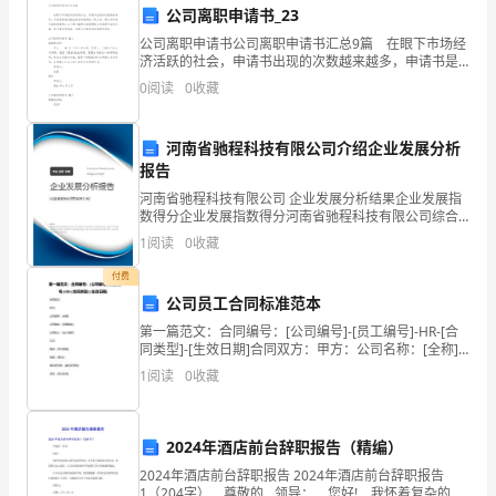
公司离职申请书_23
11、水痘发生后，患儿应马上()，保育员对班级活动
、寝
卷
窗
开
通风()小时。
公司离职申请书公司离职申请书汇总9篇 在眼下市场经
含
济活跃的社会，申请书出现的次数越来越多，申请书是
12、幼儿园两餐间隔时间不得少于()小时。
我们提出请求时使用的一种文书。那么写申请书真的很
0
阅读
0
收藏
答
难吗？以下是小编帮大家整理的公司离职申请书9篇，
幼儿是否尿床。
毛
14、餐具、
案
河南省驰程科技有限公司介绍企业发展分析
报告
考
河南省驰程科技有限公司 企业发展分析结果企业发展指
17、幼儿园两餐间隔时间
试
数得分企业发展指数得分河南省驰程科技有限公司综合
得分说明：企业发展指数根据企业规模、企业创新、企
1
阅读
0
收藏
须
业风险、企业活力四个维度对企业发展情况进行评价。
该企
20、缺乏维生素A可患()。
付费
知：
公司员工合同标准范本
1、
第一篇范文：合同编号：[公司编号]-[员工编号]-HR-[合
同类型]-[生效日期]合同双方：甲方：公司名称：[全称]
判断题
本题共
小题
每题
分
共
（
15
，
1
，
15
公司地址：[详细地址]公司法人：[法人名称]乙方：姓
考
1
阅读
0
收藏
名：[员工姓名]性别：[男/女
试
时
2024年酒店前台辞职报告（精编）
要有残留，并挤出淤血。
2024年酒店前台辞职报告 2024年酒店前台辞职报告
间：
4、（）冬季，婴幼儿的喝水量和夏季一样。
1（204字） 尊敬的__领导： 您好! 我怀着复杂的心