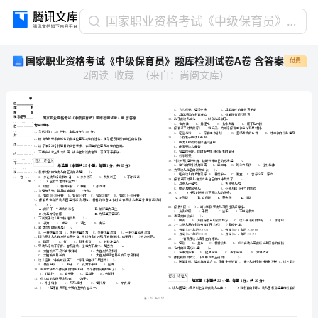
国
国家职业资格考试《中级保育员》题库检测试卷A卷 含答案
家
国家职业资格考试《中级保育员》题库检测试卷A卷 含答案
付费
职
2
阅读
收藏
（
来自
：
尚阅文库
）
业
资
格
考
试
《中
级
单