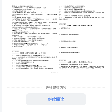
位
保
学校
姓名
育
考
准
证号
国家职业资格考试《中级保育员》题库检测试卷
………
考试须知
员》
：
密
……….………
…
1、考试时间：120分钟，本卷满分为100分。
题
封
………………
…
线
………………
库
…
内
……..………
检
………
不
………………
单选题
本题共
小题
每题
分
共
测
（
25
，
1
，
25
…….
准
………………
1、教师对待口吃幼儿的正确做法是()。
试
更多完整内容
答
…….
题
……………
2、（）含有丰富的维生素B1.
卷
继续阅读
3、为避免污染，餐具应在餐前()分发。
A