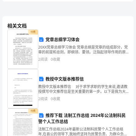
室
室
4、保育员在做好幼儿园
外活动场地，材料的准备工作时应在婴幼儿到
（）。
卷
Ａ.做好下一个活动的准备Ｂ.做好
Ｃ.为其穿好衣服Ｄ.为班里开
含
相关文档
5、下列属于幼儿基本情绪的是()。
付费
答
党章总纲学习体会
6、辅食添加的原则是()。
20XX党章总纲学习体会 党章总纲是党章的组成部分，党
案
章的前提和总则，即纲领、要领。泛指起领导作用的原
他
7、因为婴幼儿大脑皮层容易兴奋，所以当
则。党章的总纲，是党的最基本的政治纲领和组织纲
离
2
阅读
0
收藏
A．隔
领。下面是20XX党章总纲学习体会，欢迎阅
国
家
教授中文版本推荐信
职
教授中文版本推荐信 对于求学求职的学生来说,邀请教
授撰写中文推荐信是至关重要的第一步。以下是我为大
家整理的，希望你们喜欢。 一 尊敬的贵单位领导：
业
2
阅读
0
收藏
您好! 首先感谢您在百
资
11、成人应该提醒婴幼儿在()洗手。
付费
推荐下载 法制工作总结 2024年公法制科民
格
警个人工作总结
12、()是保育员职业守则的重要内容之一。
考
法制工作总结2024年最新公法制科民警个人工作总结
年,在县公的领导下,我始终坚持为民警负责、为群众负