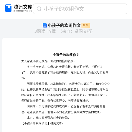
小
小孩子的欢闹作文
孩
小孩子的欢闹作文
付费
子
3
阅读
收藏
（
来自
：
贤阅文档
）
的
欢
闹
作
文
小
孩