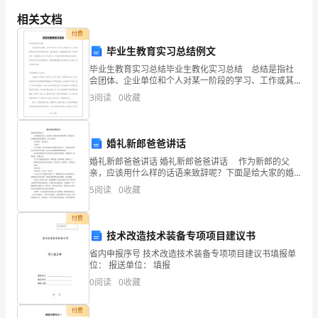
3.
烦
相关文档
4.
恼，
付费
毕业生教育实习总结例文
5.
可
毕业生教育实习总结毕业生教化实习总结 总结是指社
我
6.
会团体、企业单位和个人对某一阶段的学习、工作或其
完成状况加以回顾和分析，得出教训和一些规律性相识
3
阅读
0
收藏
的一种书面材料，它能够给人努力工作的动力，不妨让
的
7.
我们
烦
8.
婚礼新郎爸爸讲话
恼
模板,内容仅供参考
婚礼新郎爸爸讲话 婚礼新郎爸爸讲话 作为新郎的父
亲，应该用什么样的话语来致辞呢？下面是给大家的婚
却
礼新郎爸爸讲话，供大家参阅! 各位来宾，各位朋友：
5
阅读
0
收藏
大家好! 今天是我儿子***和儿媳妇
很
付费
多。
技术改造技术装备专项项目建议书
省内申报序号 技术改造技术装备专项项目建议书填报单
位： 报送单位： 填报
有
0
阅读
0
收藏
一
付费