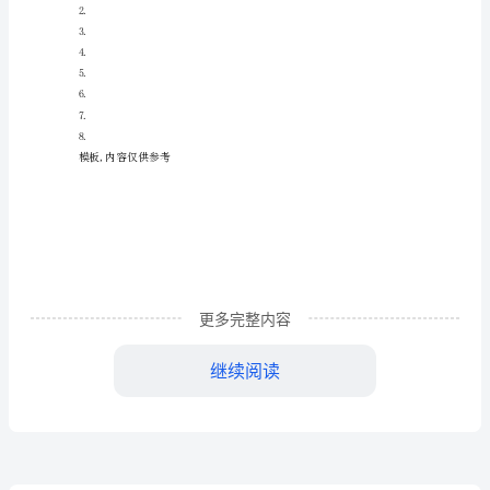
子
的
待。
欢
闹
作
文
大
人
常
更多完整内容
此时，我多想听到您对我
说
继续阅读
【小孩子的欢闹作文】相关文章：
小
1.
孩
2.
无