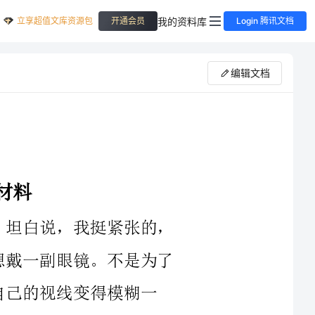
立享超值文库资源包
我的资料库
开通会员
Login 腾讯文档
编辑文档