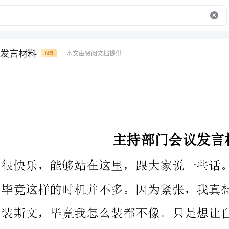
发言材料
本文由贤阅文档提供
付费
主持部门会议发言材料
很快乐，能够站在这里，跟大家说一些话。坦白说，我挺紧张的，
毕竟这样的时机并不多。因为紧张，我真想戴一副眼镜。不是为了
装斯文，毕竟我怎么装都不像。只是想让自己的视线变得模糊一
点。好减轻一点压力，也绝无忽略诸位的意思。可惜实在找不到适
宜的眼睛。因为我根本就没有近视。
由于事先被告知此番上台是谈工作感想，所以一下的话语，侧重于