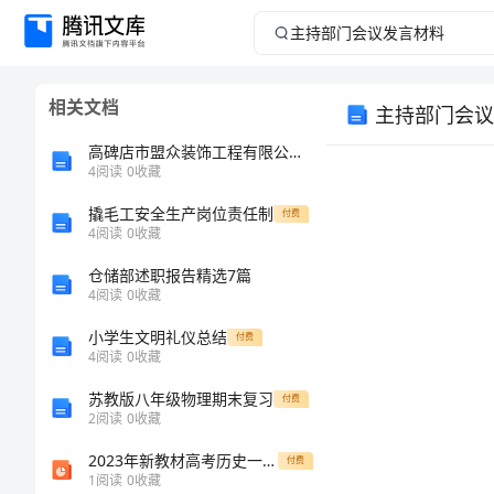
主
持
相关文档
主持部门会议
部
高碑店市盟众装饰工程有限公司介绍企业发展分析报告
门
4
阅读
0
收藏
撬毛工安全生产岗位责任制
会
付费
4
阅读
0
收藏
议
仓储部述职报告精选7篇
4
阅读
0
收藏
发
小学生文明礼仪总结
付费
4
阅读
0
收藏
言
苏教版八年级物理期末复习
付费
材
2
阅读
0
收藏
2023年新教材高考历史一轮复习专题三第8讲辽宋夏金元的经济社会和文化课件通史版
付费
料
1
阅读
0
收藏