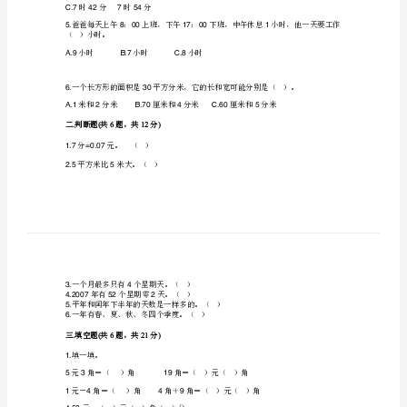
末
测
2.
试
A.B.C.
星星月亮北斗星
卷
3.108
（）。
及
A.100B.64C.64
完
54
整
）。
条时时分
A.88742754
答
时时分时分
B.8742754
案
时分时分
C.742754