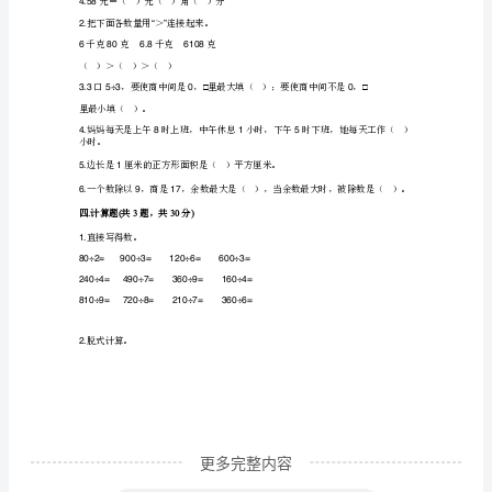
【名
（）小时。
师
小时小时小时
A.9B.7C.8
系
列】
6.30
小
学
二判断题共题，共分
.(612)
三
1.7=0.07
分元。（）
年
2.55
平方米比米大。（）
级
下
册
数
更多完整内容