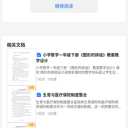
学
继续阅读
期
末
3.4
一个月最多只有个星期天。（）
测
4.2007522
年有个星期零天。（）
5.
试
相关文档
6.
一年有春、夏、秋、冬四个季度。（）
卷
小学数学一年级下册《图形的拼组》教案教
三填空题共题，共分
.(621)
学设计
一.
小学数学一年级下册 《图形的拼组》 教案教学设计2 课
1.
填一填。
选
时 图形的拼组设计说明本课时的教学目标是让学生在拼
一拼、摆一摆等活动中，进一步了解平面图形的特征，
1
阅读
0
收藏
5319
择
了解平面图形之间的内在联系。基于上述目标，教学设
付费
1449
题
生育与医疗保险制度整合
元＝（）元（）角（）分
4.58
(共
生育与医疗保险制度整合是指将生育保险和医疗保险两
项福利制度合并为一项综合福利制度。这一机制整合的
6
2.“”
把下面各数量用＞连接起来。
目的是为了提高社会保障体系的效率和可持续性，减少
1
阅读
0
收藏
重复管理和行政运作成本，并提供更全面、均衡和公平
的保障。
题，
千克克千克克
6806.86108
付费