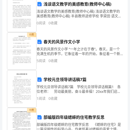
共
浅谈语文教学的美感教育(教师中心稿)
（）＞（）＞（）
浅谈语文教学的美感教育(教师中心稿) 浅谈语文教学的
12
美感教育(教师中心稿) 丰县教师进修学校 李梁田 语文教
学是一门艺术。从教学内容来看，自然人生、天文地
分)1.
0
阅读
0
收藏
理，包罗万象；诗文辞赋，姹紫嫣红。从教学形式看
里最小填（）。
要
付费
春天的风景作文小学
小时。
使
春天的风景作文小学 “一年之计在于春”。春天，是一个
□33÷6
充满生机的季节，它象征着一年的开始，象征着一个新
5.1
的起点，象征着生命的季节。以下是第一为大家的春天
5
阅读
0
收藏
的
的风景小学，欢迎大家参考阅读。 冬天，转眼之
6.917
商
四计算题共题，共分
.(330)
学校元旦领导讲话稿7篇
是
学校元旦领导讲话稿7篇 学校元旦领导讲话稿篇1 各
1.
直接写得数。
位老师： 劳动最美丽，奋斗最幸福！20xx年我们迎难
两
而上、攻坚克难，收获了累累硕果，演绎了感动温情，
1
阅读
0
收藏
80÷2=900÷3=120÷6=600÷3=
提振了发展信心。累累硕果是我们各位老师精
位
240÷4=490÷7=360÷9=160÷4=
付费
数，
部编版四年级蟋蟀的住宅教学反思
810÷9=720÷8=210÷7=360÷6=
□
部编版四年级蟋蟀的住宅教学反思 《蟋蟀的住宅》是
一篇说明性的科学小品，作者怀着对蟋蟀的喜爱之情，