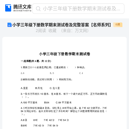
小
小学三年级下册数学期末测试卷及完整答案【名师系列】
学
小学三年级下册数学期末测试卷及完整答案【名师系列】
付费
三
2
阅读
收藏
（
来自
：
万文网
）
年
级
下
册
数
学
一选择题共题，共分
.(612)
期
1.