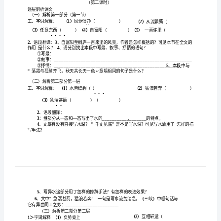
元
思
书》
优
秀
教
学
文
出
句
句
一：回顾所
诗
，写
一
写景诗
学
复
读
文
争
能
行背
整体把握文意
二、反
诵
课
，
取
进
诵，
导
给
字注音
1
、
加点
学
缥
碧急湍
轩
邈
泠泠
经纶
（）
（）
（）
（）
（）