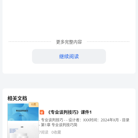
思
书
导
学
更多完整内容
案
解析
文
逐层
课
继续阅读
姓
解析第
部
第
（一）
一
分（
名:
字
解释
净
工、
词
：风烟俱
（第
―^
任意东
自富
许
西（）
阳（）一百
相关文档
课
付费
••••
时）
《专业谈判技巧》课件1
- 专业谈判技巧 - - 设计者：XXX时间：2024年X月 - 目录
段
自富
桐庐
的
作
怎样概括的
本
、语
翻译:、
阳至
一百来里
风景，
者是
？可见
节
23
一：
- 第1章 专业谈判技巧简
作
什
请
找出本段中
叙事
抒情的
句
7
阅读
0
收藏
回
用是
么？、
分别
写景、
、
语
4