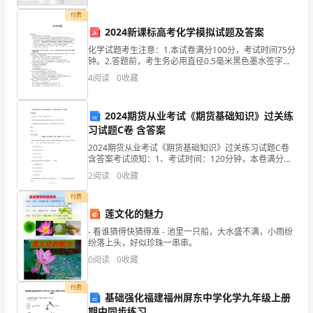
顾
①写景：
_____
付费
2024新课标高考化学模拟试题及答案
所
叙事
②
：
_____
化学试题考生注意：1.本试卷满分100分，考试时间75分
钟。2.答题前，考生务必用直径0.5毫米黑色墨水签字笔
学
抒情
③
：
_____
将密封线内项目填写清楚。3.考生作答时，请将答案答在
4
阅读
0
收藏
答题卡上。选择题每小题选出答案后，用2
诗
落
孤鹫齐
秋
长
色
意境相
的句
什
“
霞与
飞，
天共
天一
〃
同
子是
文，
2024期货从业考试《期货基础知识》过关练
习试题C卷 含答案
写
解析第
部
第
（二）
二
分
2024期货从业考试《期货基础知识》过关练习试题C卷
含答案考试须知：1、考试时间：120分钟，本卷满分为
出
100分。 2、请首先按要求在试卷的指定位置填写您的姓
字
解释
水
缥碧
猛浪若奔
工、
词
：
皆
（）
2
阅读
0
收藏
名、准考证号等信息。 3、请仔细阅读各种
一
付费
句
莲文化的魅力
急湍
箭
- 看谁猜得快猜得准 - 池里一只船，大水盛不满，小雨纷
（3）
甚
写
纷落上头，好似珍珠一串串。
••
景
0
阅读
0
收藏
诗
段
2
、语
翻译：
付费
基础强化福建福州屏东中学化学九年级上册
句。
期中同步练习