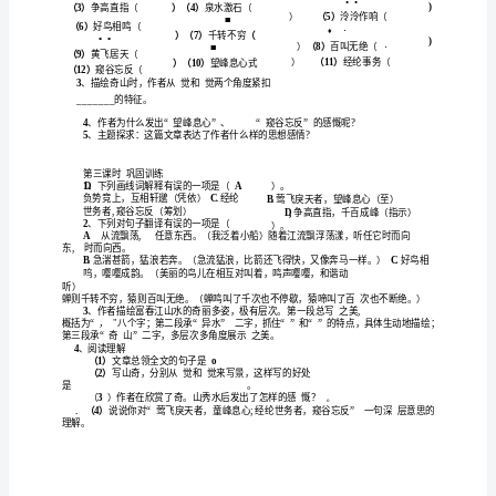
案-
・
••••••
八
莺
戾
窥
横柯
嘤嘤（）
（）飞
（）天
（）谷
•••••
年
你还有
些
认
的
哪
不
识
级
熟练
确的
复
读
文
读
字音
确断句
求
先
铅笔在文中自行断句
2
、
而准
反
诵
课
（
准
、准
）要
：
用
语
做出标
如
水
缥碧
底
记。（
“
/皆
，千丈/见
文
注意重读音
如
急湍
箭
猛浪若奔
重音应落在
箭
奔
字
（
”
甚
，
〃
“
〃“
〃二
上。）不
学
句的
清文章结构
次
概括各部
主
内容
是：三、理
层
，
分
要
案
全文
段
段
第
为总
句作为全文的纲领
段
第
为
共三
，
是
一层，
写，以“”一
。
是
二层，
与
朱
元
水流舒缓处
水流湍急处
奇
写
，以写
。再写“