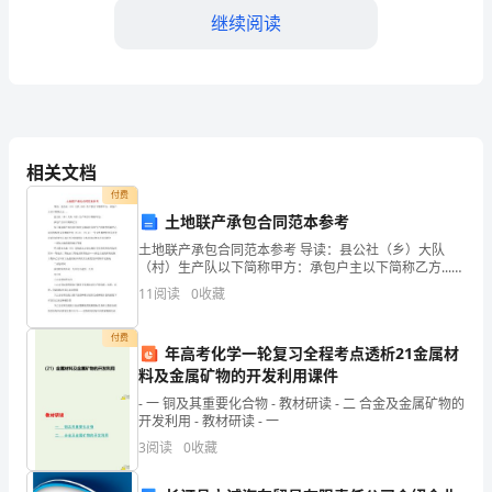
合
继续阅读
同
编
号：
【合
写】）。
相关文档
同
付费
土地联产承包合同范本参考
编
土地联产承包合同范本参考 导读：县公社（乡）大队
号】
（村）生产队以下简称甲方：承包户主以下简称乙方...
县公社（乡）大队（村）生产队以下简称甲方： 承包户
11
阅读
0
收藏
合
主以下简称乙方
同
付费
年高考化学一轮复习全程考点透析21金属材
同。
料及金属矿物的开发利用课件
签
- 一 铜及其重要化合物 - 教材研读 - 二 合金及金属矿物的
第三条交付办理
署
开发利用 - 教材研读 - 一
3
阅读
0
收藏
日