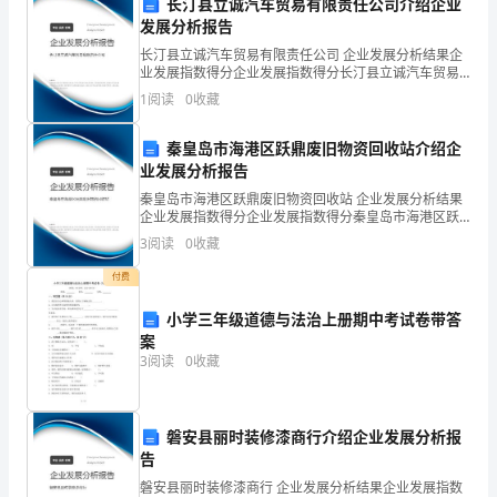
期：
长汀县立诚汽车贸易有限责任公司介绍企业
发展分析报告
【签
长汀县立诚汽车贸易有限责任公司 企业发展分析结果企
业发展指数得分企业发展指数得分长汀县立诚汽车贸易
署
户手续。
有限责任公司综合得分说明：企业发展指数根据企业规
1
阅读
0
收藏
模、企业创新、企业风险、企业活力四个维度对企业发
日
展情
秦皇岛市海港区跃鼎废旧物资回收站介绍企
期】
业发展分析报告
第四条商铺现状及权属保证
甲
秦皇岛市海港区跃鼎废旧物资回收站 企业发展分析结果
企业发展指数得分企业发展指数得分秦皇岛市海港区跃
鼎废旧物资回收站综合得分说明：企业发展指数根据企
方
3
阅读
0
收藏
业规模、企业创新、企业风险、企业活力四个维度对企
业发
（出
付费
况。
售
小学三年级道德与法治上册期中考试卷带答
案
方）：
3
阅读
0
收藏
身
份
第五条约定及责任
磐安县丽时装修漆商行介绍企业发展分析报
告
证
磐安县丽时装修漆商行 企业发展分析结果企业发展指数