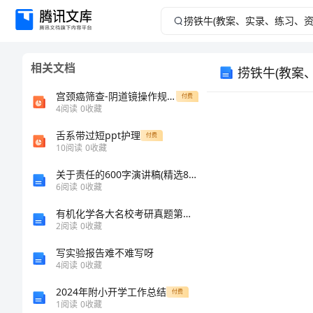
捞
铁
相关文档
捞铁牛(教案
牛
宫颈癌筛查-阴道镜操作规范
付费
(教
4
阅读
0
收藏
舌系带过短ppt护理
案、
付费
10
阅读
0
收藏
实
关于责任的600字演讲稿(精选8篇)
6
阅读
0
收藏
录、
有机化学各大名校考研真题第八章 立体化学
2
阅读
0
收藏
练
1
写实验报告难不难写呀
习、
4
阅读
0
收藏
2024年附小开学工作总结
付费
资
2
1
阅读
0
收藏