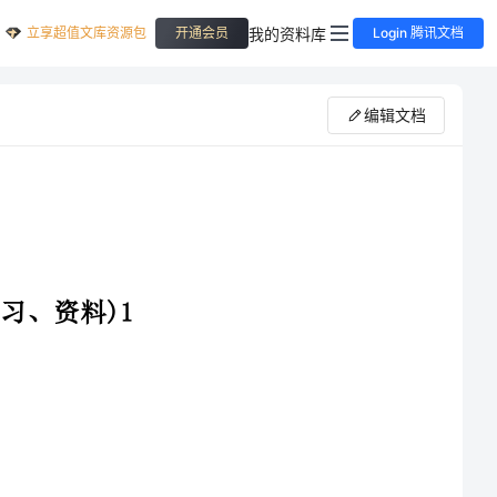
立享超值文库资源包
我的资料库
开通会员
Login 腾讯文档
编辑文档