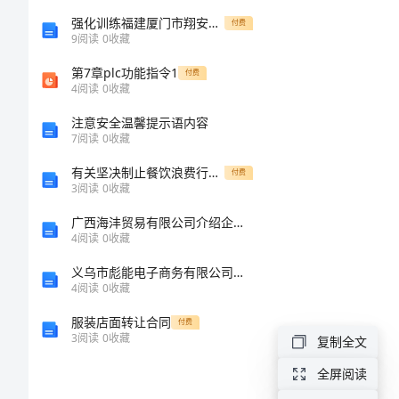
料)1
强化训练福建厦门市翔安第一中学物理八年级下册期末考试同步练习试题（详解）
付费
9
阅读
0
收藏
捞
第7章plc功能指令1
付费
4
阅读
0
收藏
铁
注意安全温馨提示语内容
牛
7
阅读
0
收藏
(教
2
有关坚决制止餐饮浪费行为作
付费
案、
3
阅读
0
收藏
3
实
广西海沣贸易有限公司介绍企业发展分析报告
4
阅读
0
收藏
录、
义乌市彪能电子商务有限公司介绍企业发展分析报告
练
1
4
阅读
0
收藏
习、
服装店面转让合同
付费
3
阅读
0
收藏
复制全文
资
2
料)1
全屏阅读
项准备工作