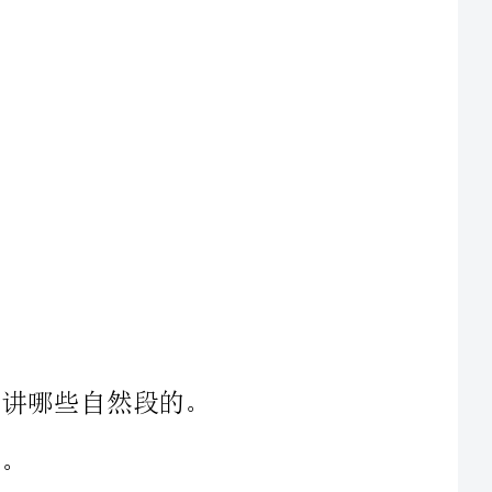
么意思人们为什么事议论纷纷
有几句话，讲了捞铁牛的哪几