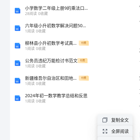
能
小学数学二年级上册9的乘法口诀教案教学设计
28
阅读
0
收藏
和
六年级小升初数学解决问题50道及参考答案（完整版）
1
阅读
0
收藏
兴
柳林县小升初数学考试真题卷及答案1套
付费
1
阅读
0
收藏
趣
公务员违纪万能检讨书范文
付费
如
1
阅读
0
收藏
何
新疆维吾尔自治区和田地区2024年高一物理下学期期末达标测试试题含解析
付费
1
阅读
0
收藏
提
2024年初一数学教学总结和反思
高
1
阅读
0
收藏
学
生
复制全文
的
全屏阅读