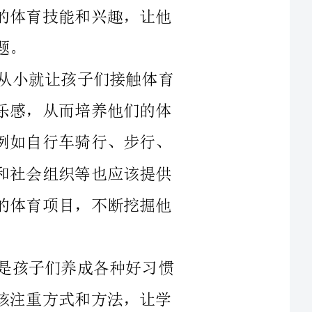
第一步，注重家庭和社区的体育氛围。从小就让孩子们接触体育
运动，让他们在身体锻炼中建立自信心和快乐感，从而培养他们的体
育爱好。可以在家庭中组织各种运动项目，例如自行车骑行、步行、
游泳、踢球、篮球等等。此外，学校、社区和社会组织等也应该提供
不同的体育锻炼活动，让孩子们可选择合适的体育项目，不断挖掘他
第二步，注重学校的体育教育。学校就是孩子们养成各种好习惯
的地方，体育也不例外。学校的体育教育应该注重方式和方法，让学
生们在愉悦的氛围中体验运动的快乐，培养他们对体育锻炼的兴趣和
热情。在体育教学中，不能只停留在基本动作的练习上，要把孩子们
熟悉的运动项目和实际生活结合起来，让他们在不知不觉中学到了更
第三步，科技与体育的结合。随着科技的发展，科技在体育领域