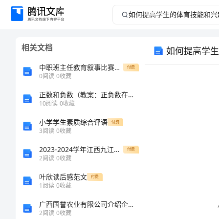
如
何
相关文档
如何提高学生
提
中职班主任教育叙事比赛演讲稿
付费
高
0
阅读
0
收藏
正数和负数（教案：正负数在数量和代数意义上的应用
学
10
阅读
0
收藏
生
小学学生素质综合评语
付费
3
阅读
0
收藏
的
2023-2024学年江西九江市同文中学化学九年级上册期中定向训练
付费
2
阅读
0
收藏
体
叶欣读后感范文
付费
育
1
阅读
0
收藏
广西国誉农业有限公司介绍企业发展分析报告
技
2
阅读
0
收藏