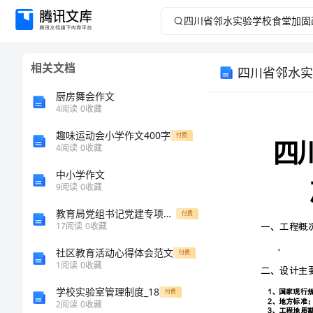
四
川
相关文档
四川省邻水实
省
厨房舞会作文
邻
4
阅读
0
收藏
趣味运动会小学作文400字
水
付费
4
阅读
0
收藏
实
中小学作文
9
阅读
0
收藏
验
教育局党组书记党建专项述职报告
付费
17
阅读
0
收藏
学
社区教育活动心得体会范文
付费
校
1
阅读
0
收藏
学校实验室管理制度_18
付费
食
2
阅读
0
收藏