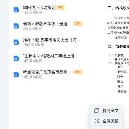
堂
耀阳线下活动策划
付费
1
阅读
0
收藏
加
最新人教版五年级上册道德与法治期末考试卷A4版
付费
2
阅读
0
收藏
固
推荐下载 五年级语文上册《海上日出》
15
阅读
0
收藏
改
“国标本”小语教材二年级上册 《识字3》教学设计及说明
建
3
阅读
0
收藏
考点攻克广东茂名市高州中学数学八年级下册三角形定向训练试卷（含答案详解）
付费
结
2
阅读
0
收藏
构
设
复制全文
计
全屏阅读
四