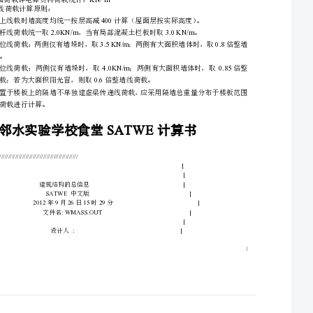
●
●
●
●
●
●
50
四川省邻水实验学校食堂为乙类建筑，安全等级二级，设计使用年限年，抗震设防烈度
60.05g0.45s
度，设计地震分组为第一组，设计基本地震加速度值，场地类别为Ⅲ类，特征周期。，
●
根据中国地震局《关于学校、医院等人员密集场所建设工程抗震设防要求确定原则的通知》，本
工程设计地震峰值加速度提高至进行计算。