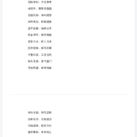
(7)
两袖清风，造福大众
通
生男育女，一个相宜
用
一身正气，振兴中华
新
春
大地回春，风光胜昔
联
旭日永临，文明门第
(7)
山川添秀，岁月更新
嫁
春风常驻，勤俭人家
女
春回大地，千山竞秀
婚
迎新春，盼江山一统
男，
日暖神州，万木争荣
两
送旧岁，期骨肉重圆
家