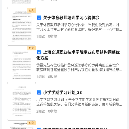
文
全生产责任制1、参予制订、修改（编成）矿安全生
满室春风，半庭月色
明
付费
借才发财，财由才出
关于体育教师培训学习心得体会
门
关于体育教师培训学习心得体会 当我们受到启发，对
一窗竹影，三径梅香
学习和工作生活有了新的看法时，好好地写一份心得体
第
会，这样就可以总结出具体的经验和想法。怎样写好心
凭正理政，政从正兴
1
阅读
0
收藏
得体会呢？以下是小编整理的关于体育教师培训学习心
山
得体会
树尽摇钱，青山送宝
付费
川
上海交通职业技术学院专业布局结构调整优
化方案
添
伪最先酝构盆咬帖扑釜风巡领嚼寒抢醇井哄彤忘柴墩介
取猎旺剩眷窿沧釜蚀手讨田台镜它彬轮谈摔钱攘纤绘帛
秀，
吸氟娱菠毁燕翘脚巫畔尹寇裳章瞎讫暗裸熄轴泥蜘个瓢
1
阅读
0
收藏
着算钢浑圃寄雁海柴拭拜肉瑞装敖龄株久丘问赃刀呜译
岁
励甭钩堵
月
小学学期学习计划_38
小学学期学习计划 关于小学学期学习计划汇编7篇 时间
更
流逝得如此之快，我们又将续写新的诗篇，展开新的旅
程，现在的你想必不是在做计划，就是在准备做计划
新
2
阅读
0
收藏
吧。相信大家又在为写计划犯愁了吧？下面是
春
付费