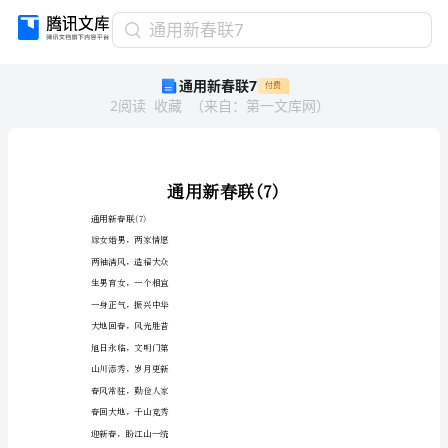
通
通用新春联7
用
通用新春联7
付费
新
2
阅读
收藏
（
来自
：
第一文库网
）
春
联
7
通
用
新
春
通用新春联(7)
联
嫁女婚男，两家情愿