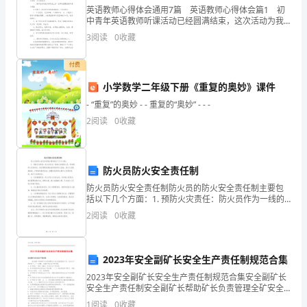
华
英语教师心得体会通用7篇 英语教师心得体会篇1 初
市场兴邦，城乡共富
大
中青年英语教师听课活动已经圆满结束，这次活动为我
们教师业务素质的提高提供了一次不可多得的学习机
3
阅读
0
收藏
福字常悬，改革人家
地
会，作为一名英语教师，我深受启发，每一节课都有很
多
回
付费
科技振国，山海同春
小学数学二年级下册《重复的奥妙》课件
春，
辞旧岁，再创千秋业
- “重复”的奥妙 - - 重复的“奥妙” - - -
风
2
阅读
0
收藏
雨顺风调，年丰物阜
光
过新年，更上一层楼
胜
防火员防火安全责任制
政廉策善，世盛业新
昔
防火员防火安全责任制防火员的防火安全责任制主要包
括以下几个方面：1. 预防火灾责任：防火员作为一线的
靠勤劳，拓展政富路
火灾防控人员，负有预防火灾的责任。他们需要定期检
旭
2
阅读
0
收藏
查和维护防火设施，进行火灾隐患排查，开展宣传教育
惠风远拂，神州溢彩
活动
日
凭知识，叩开发财门
永
2023年安全副矿长安全生产责任制规范合集
2023年安全副矿长安全生产责任制规范合集安全副矿长
临，
丽日高悬，大地生辉
安全生产责任制安全副矿长帮助矿长负责管理全矿安全
监督监察工作，安全生产职责如下：(一)创建、完善矿安
1
阅读
0
收藏