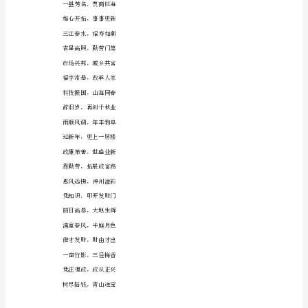
情
日丽风和，神州雨霁
愿
生财莫忘，崭新道德
两
波平浪静，海峡云开
袖
致富须怀，美好情操
清
百年大计，树人为本
风，
迈步迎春，春风扑面
造
万里长征，立志当先
福
抬头见喜，喜气盈门
大
众
开拓财源，春来茂盛
生
男
育