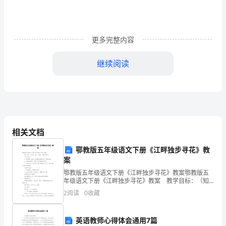
女，
一
更多完整内容
个
继续阅读
相
身处乐园，和风正暖
宜
改革经济，马到成功
一
身
宅临福地，丽日方长
相关文档
正
健步攀登，年年向上
鄂教版五年级语文下册《江畔独步寻花》教
气，
一县芳名，贾商似海
案
振
鄂教版五年级语文下册《江畔独步寻花》教案鄂教版五
雄心开拓，事事更新
年级语文下册《江畔独步寻花》教案 教学目标：（知
兴
识、能力、教法、德育渗透点） 知识与能力： 1。能
2
阅读
0
收藏
三江春水，福寿如潮
正确，流利，有感情地朗读古诗，背诵古诗。
中
吉星高照，勤劳门第
英语教师心得体会通用7篇