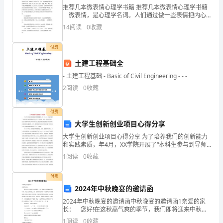
把
推荐几本微表情心理学书籍 推荐几本微表情心理学书籍
微表情，是心理学名词。人们通过做一些表情把内心
骨
感受表达给对方看，在人们做的不同表情之间，或是某
14
阅读
0
收藏
个表情里，脸部会“泄露”出其它的信息。下面是为大家
头
付费
差
土建工程基础全
一
- 土建工程基础 - Basic of Civil Engineering - - -
点
2
阅读
0
收藏
的。
摔
付费
断，
大学生创新创业项目心得分享
大学生创新创业项目心得分享 为了培养我们的创新能力
可
和实践素质，年4月，XX学院开展了“本科生参与到导师
的研究项目中”的活动。在XX老师的带领下，我们小组四
是
1
阅读
0
收藏
人开始了对城市轨道交通线网最佳密度理
我
付费
2024年中秋晚宴的邀请函
一
2024年中秋晚宴的邀请函中秋晚宴的邀请函1亲爱的家
直
长： 您好!在这秋高气爽的季节，我们即将迎来中秋和
国庆佳节。值此双节来临之际，北极星幼儿园全体教师
1
阅读
0
收藏