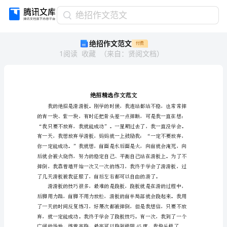
绝
绝招作文范文
招
绝招作文范文
付费
作
1
阅读
收藏
（
来自
：
贤阅文档
）
文
范
文
绝
招
精
选
作