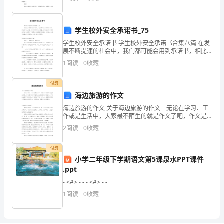
在
诚挚的邀请您与我们共度这美好时光，届时您将和
想：
哦！
学生校外安全承诺书_75
“我
学生校外安全承诺书 学生校外安全承诺书合集八篇 在发
展不断提速的社会中，我们都可能会用到承诺书，相比
只
于口头承诺，承诺书的约束力更强。你所见过的承诺书
1
阅读
0
收藏
所以我下决心要练主持这个工程。
是什么样的呢？下面是小编收集整理的学生
要
付费
不
海边旅游的作文
放
海边旅游的作文 关于海边旅游的作文 无论在学习、工
作或是生活中，大家最不陌生的就是作文了吧，作文是
人们以书面形式表情达意的言语活动。作文的注意事项
弃，
2
阅读
0
收藏
有许多，你确定会写吗？以下是小编收集整理的关于海
边
我
付费
小学二年级下学期语文第5课泉水PPT课件
就
.ppt
能
- <#> - - - <#> - -
1
阅读
0
收藏
成
功”。