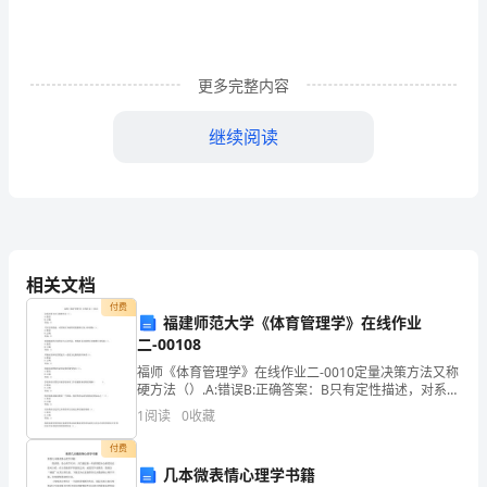
常
摔
更多完整内容
的
继续阅读
青
一
块、
紫
相关文档
也多了！
一
付费
福建师范大学《体育管理学》在线作业
块，
二-00108
然很苦，但是增加了我的毅力！
有
福师《体育管理学》在线作业二-0010定量决策方法又称
硬方法（）.A:错误B:正确答案：B只有定性描述，对系统
行为特性的把握难以深入和准确（）.A:错误B:正确答
时
1
阅读
0
收藏
案：B举国体制的计划经济与人治色彩，使
还
付费
几本微表情心理学书籍
别好都会潜水了。