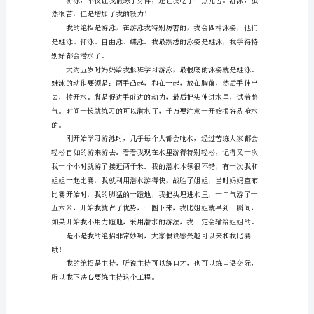
学
的
时
方案，体育就选中了游泳。
候，
我
连
站
都
站
不
稳，
也
常