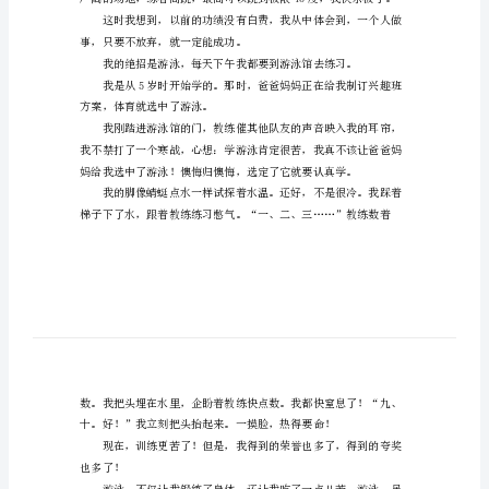
文
范
文
我
的
绝
招
是
滑
滑
板。
刚
事，只要不放弃，就一定能成功。