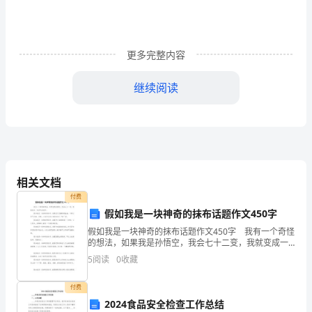
益，
调
更多完整内容
整
继续阅读
劳
动
关
系，
相关文档
促
付费
进
假如我是一块神奇的抹布话题作文450字
假如我是一块神奇的抹布话题作文450字 我有一个奇怪
经
的想法，如果我是孙悟空，我会七十二变，我就变成一
块神气的抹布。 假如我是一块神奇的抹布，我要把天
实告知职工本人。
5
阅读
0
收藏
济
空擦得亮晶晶。不再让空气污染，这样，小鸟才会安
发
付费
2024食品安全检查工作总结