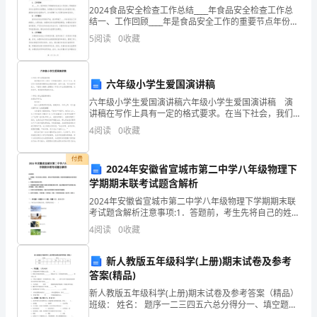
展
2024食品安全检查工作总结____年食品安全检查工作总
和
结一、工作回顾____年是食品安全工作的重要节点年份，
我市食品安全检查工作虽然面临了各种困难和挑战，但
5
阅读
0
收藏
通过全体工作人员的不懈努力和上级领导的支持
社
会
六年级小学生爱国演讲稿
进
六年级小学生爱国演讲稿六年级小学生爱国演讲稿 演
讲稿在写作上具有一定的格式要求。在当下社会，我们
步，
发职工工资或者解除劳动关系。
可以使用演讲稿的机会越来越多，在写之前，可以先参
4
阅读
0
收藏
考范文，下面是小编精心整理的六年级小学生爱国演讲
根
稿，
付费
2024年安徽省宣城市第二中学八年级物理下
据
学期期末联考试题含解析
劳
2024年安徽省宣城市第二中学八年级物理下学期期末联
考试题含解析注意事项:1．答题前，考生先将自己的姓
动
名、准考证号码填写清楚，将条形码准确粘贴在条形码
用人单位为职工建立补充保险。
4
阅读
0
收藏
区域内。2．答题时请按要求用笔。3．请按照题号顺序
法、
新人教版五年级科学(上册)期末试卷及参考
工
答案(精品)
新人教版五年级科学(上册)期末试卷及参考答案（精品）
会
班级： 姓名： 题序一二三四五六总分得分一、填空题。
（共16分）1、动物的两种基本繁殖方式是___