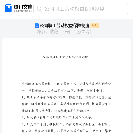
公
公司职工劳动权益保障制度
司
公司职工劳动权益保障制度
付费
职
2
阅读
收藏
（
来自
：
万文网
）
工
劳
动
权
益
保
障