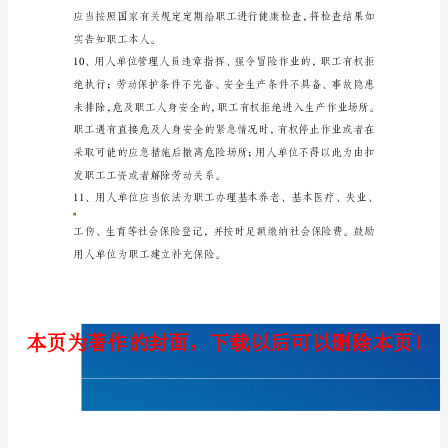
保
障
制
度
为
集体合同。
保
障
工工资正常增长机制。
职
工
的
劳
动
权