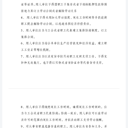
制
度
宝
塔
纸
业
职
工
劳
动
权
益