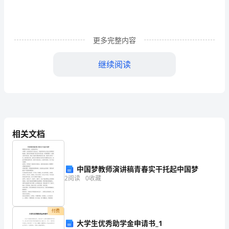
基
本
更多完整内容
问
12、简述改革及其在社会发展中的作用
继续阅读
题
及
会主义发展的重要动力。
其
内
社会的全面进步。
13、简述人民群众在历史发展的决定作用
相关文档
容
①人民群众是物质财富的创造者；
（区
②是精神财富的创造者；
中国梦教师演讲稿青春实干托起中国梦
③是社会变革的决定力量。
别
2
阅读
0
收藏
社
会
付费
1、简述中国特色社会主义理论体系的主要内容：
大学生优秀助学金申请书_1