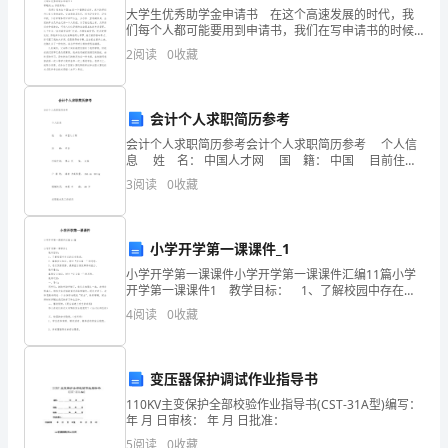
历
大学生优秀助学金申请书 在这个高速发展的时代，我
略思想在内的科学理论体系。
们每个人都可能要用到申请书，我们在写申请书的时候
史
要切忌长篇大论。那么一般申请书是怎么写的呢？以下
2
阅读
0
收藏
是小编精心整理的大学生优秀助学金申请书，欢迎阅
观
读，希望
向，始终代表中国最广大人民的根本利益。
的
会计个人求职简历参考
兼顾。
基
2、中国共产党的五条路线？
会计个人求职简历参考会计个人求职简历参考 个人信
息 姓 名： 中国人才网 国 籍： 中国 目前住
本
地： 佛山 民 族： 汉族 户 籍 地： 海南
3
阅读
0
收藏
问
主义的革命。
题）
小学开学第一课课件_1
小学开学第一课课件小学开学第一课课件汇编11篇小学
哲
开学第一课课件1 教学目标： 1、了解校园中存在的
安全隐患。 2、掌握安全知识，树立“安全第一”的思
学
4
阅读
0
收藏
想。 3、进行预防灾害，提高应
的
3、简述社会主义改造的道路和历史经验。
变压器保护调试作业指导书
基
110KV主变保护全部校验作业指导书(CST-31A型)编写：
对资本主义工商业进行社会主义改造
本
年 月 日审核： 年 月 日批准：
5
阅读
0
收藏