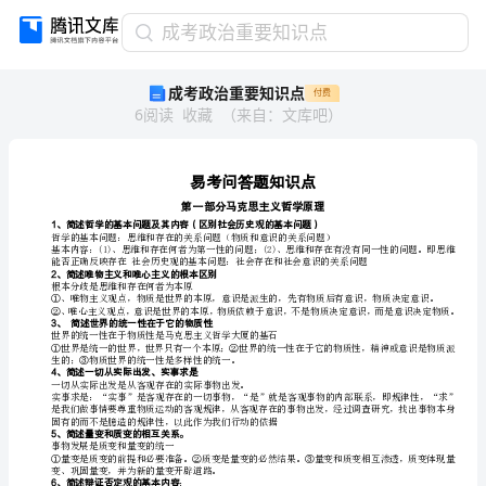
成
成考政治重要知识点
考
成考政治重要知识点
付费
政
6
阅读
收藏
（
来自
：
文库吧
）
治
重
要
知
识
点
易