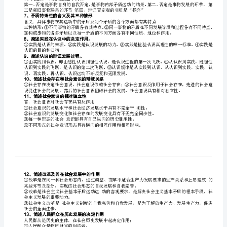
考
2、简述唯物主义和唯心主义的根本区别
根本分歧是思维和存在何者为本原
问
答
3、简述世界的统一性在于它的物质性
题
知
生的；③物质世界的统一性是多样性的统一。
4、简述一切从实际出发、实事求是
识
一切从实际出发是从客观存在的实际事物出发。
点
第
5、简述量变和质变的相互关系。
一
事物发展是质变和量变的统一
部
变、巩固量变，并为新的量变开辟道路。
分
6、简述辩证否定观的基本内容
：
马
7、矛盾特殊性的含义及其三种情形
克