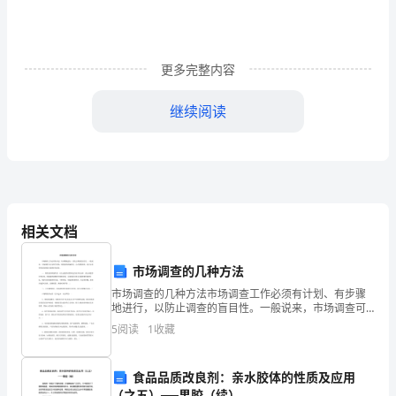
该
大
更多完整内容
学
继续阅读
的
渴
望。
从
相关文档
学
我一定会抓住一切向您请教的
校
市场调查的几种方法
市场调查的几种方法市场调查工作必须有计划、有步骤
9、致谢：
的
地进行，以防止调查的盲目性。一般说来，市场调查可
分为四个阶段：调查前的准备阶段、正式调查阶段、综
5
阅读
1
收藏
角
合分析资料阶段和提出调查报告阶段。 一、调查前的准
备阶段
度
食品品质改良剂：亲水胶体的性质及应用
（之五）──果胶（续）