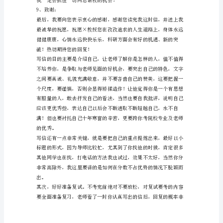
写
信
目
的。
7、你的决心，你的计划。
2、
我有明确的研究方向……
为
什
如果您收下我，我……
么
8、如果您不能收下我……
我
选
择
xx，
对