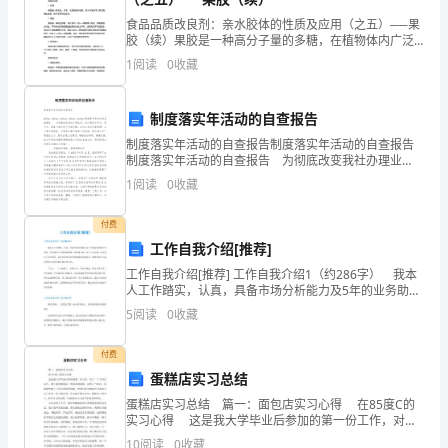
讲，
食品品质改良剂：亲水胶体的性质及应用（之五）──果
……
破！热切期待您的回复！
胶（续）果胶是一种高分子量的多糖，在植物体内广泛
存在。它主要存在于植物细胞壁、果实和蔬菜等植物组
1
阅读
0
收藏
从
织中，并起着重要的生理和功能作用。由于其在食品加
工中的
专
制度落实年活动的自查报告
业
制度落实年活动的自查报告制度落实年活动的自查报告
制度落实年活动的自查报告 为彻底改变我社办理业
的
务，执行制度令不行、禁不止、制度
1
阅读
0
收藏
角
付费
度
工作自我介绍[推荐]
工作自我介绍[推荐] 工作自我介绍1（约286字） 我本
讲，
人工作踏实，认真，具备市场分析能力及5年的业务助理
工作经验，并且极富工作和团队精神，我性格开朗，乐
……
5
阅读
0
收藏
于与人沟通，因此结交了许多朋友，具有良好的适
的优秀。
3、
付费
蛋糕店实习总结
读
蛋糕店实习总结 篇一：面包店实习心得 在85度C的
研
实习心得 这是我大学毕业后参加的第一份工作，对于
一个大学生而言，敢于接受挑战是一种基本的素质。虽
10
阅读
0
收藏