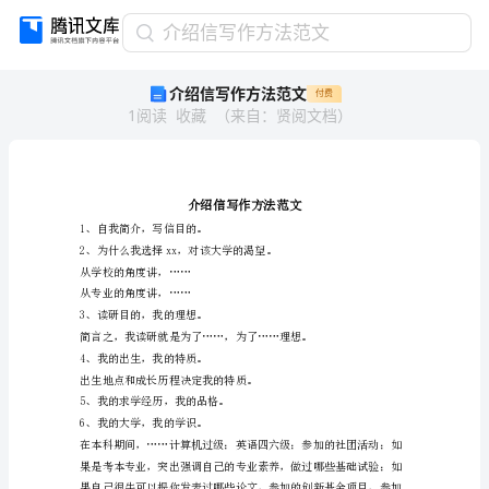
介
介绍信写作方法范文
绍
介绍信写作方法范文
付费
信
1
阅读
收藏
（
来自
：
贤阅文档
）
写
作
方
法
范
文
1、自我简介，写信目的。
介