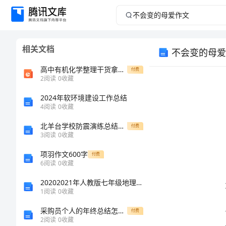
不
会
相关文档
不会变的母爱
变
高中有机化学整理干货拿高考十五分必看
付费
的
2
阅读
0
收藏
2024年软环境建设工作总结
母
4
阅读
0
收藏
爱
北羊台学校防震演练总结（小编推荐）[修改版]
付费
3
阅读
0
收藏
作
项羽作文600字
付费
6
阅读
0
收藏
文
20202021年人教版七年级地理上册期中测试卷可打印
不
1
阅读
0
收藏
会
采购员个人的年终总结怎么写
付费
2
阅读
0
收藏