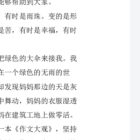
记得小时候的下雨天，妈妈总是撑着一把绿色的大伞来接我。我
的无雨的世
界。有一次，矮小的我抬起头和妈妈说话。却发现妈妈那边的天是灰
色的。风里带着凉凉的雨水在灰蒙蒙的天空中舞动，妈妈的衣服湿透
了，还时不时的偷偷揉着她的膝盖。我的妈妈在建筑工地上做零活。
有一天，天下着大雨，妈妈为了给我凑钱买一本《作文大观》，坚持
去了工地。谁知，工地出了事故，妈妈的腿也被砸伤了。在那以后的
半年里，妈妈都不能下床走动。我家的日子过得很清苦了，现在，妈
妈不能去工作了。每当家里揭不开锅的时候，妈妈都会摸着我的脑袋
顾我的宝贝
___了......”每每听到这些话的时候，我都会转过身偷偷的流泪。又