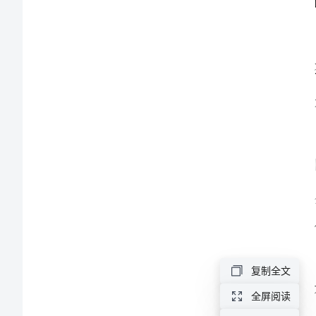
变
的
母
爱
作
文
在
我
们
平
复制全文
凡
的
全屏阅读