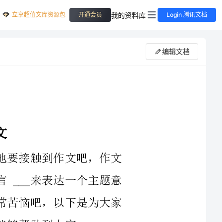
立享超值文库资源包
我的资料库
开通会员
Login 腾讯文档
编辑文档
在我们平凡的日常里，大家都不可避免地要接触到作文吧，作文
是由文字组成，经过人的思想考虑，通过语言___来表达一个主题意
义的文体。相信很多朋友都对写作文感到非常苦恼吧，以下是为大家
水，有时是雨，有时是露，有时是冰凌，有时是雨珠。变的是形
态，不变的是晶莹，日子，有时是甜，有时是苦，有时是幸福，有时