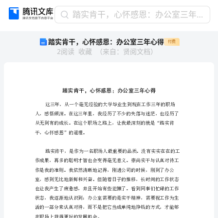
踏
踏实肯干，心怀感恩：办公室三年心得
实
踏实肯干，心怀感恩：办公室三年心得
付费
肯
2
阅读
收藏
（
来自
：
贤阅文档
）
干，
心
怀
感
恩：
办
公