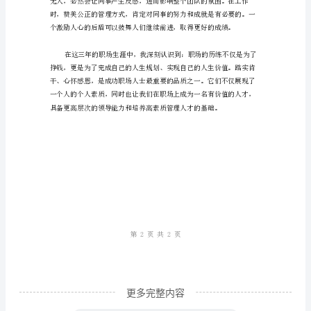
感
恩：
办
公
认的实干精神。
室
三
年
心
得
这
三
年，
更多完整内容
从