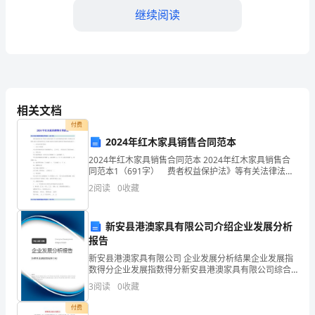
继续阅读
一
个
毫
无
作局面。
相关文档
经
付费
验
2024年红木家具销售合同范本
2024年红木家具销售合同范本 2024年红木家具销售合
的
同范本1（691字） 费者权益保护法》等有关法律法规
及《红木家具通用技术条件》的规定行使权利、履行义
大
2
阅读
0
收藏
务和承担责任，并就红木家具买卖的具体事宜经
学
新安县港澳家具有限公司介绍企业发展分析
毕
报告
新安县港澳家具有限公司 企业发展分析结果企业发展指
业
数得分企业发展指数得分新安县港澳家具有限公司综合
得分说明：企业发展指数根据企业规模、企业创新、企
生
3
阅读
0
收藏
业风险、企业活力四个维度对企业发展情况进行评价。
该企
付费