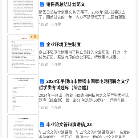
到
销售员总结计划范文
现
销售员总结计划范文 时光荏苒，20xx年很快就要过去
了，回首过去的一年，内心不禁感慨万千……回首望望走
在
过的一年，虽没有轰轰烈烈的战绩，但也算经历了一段
1
阅读
0
收藏
不平凡的考验和磨砺。感谢公司给我提供这个
工
付费
作
企业环境卫生制度
三
企业环境卫生制度为了树立良好的企业形象，打造一个
优美舒适、整洁有序的办公环境，特制定本规定。一、
范围环境卫生范围包括。办公室、门卫室、公共卫生区
年
1
阅读
0
收藏
域、会议室、生产车间、员工宿舍、卫生间、饭堂、产
品展厅。
的
2024年平顶山市舞钢市国家电网招聘之文学
职
哲学类考试题库【综合题】
场
2024年平顶山市舞钢市国家电网招聘之文学哲学类考试
题库【综合题】 第一部分 单选题(50题) 1、乔特鲁德是
莎士比亚哪部作品中的人物（）A.《哈姆莱特》B.《李尔
人，
1
阅读
0
收藏
王》C.《奥瑟罗》D.《雅典的
感
毕业论文答辩演讲稿_23
悟
毕业论文答辩演讲稿 毕业论文答辩演讲稿 篇1 亲爱的
各位老师： 您们好！我叫xxx，我的毕业论文题目是