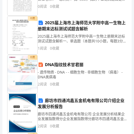
颇
《XX》。首先，感谢我的论文指导老师XX老师对我的悉
0
阅读
0
收藏
心教诲和指导，使我能够顺利完成我的毕
深。
付费
在
2025届上海市上海师范大学附中高一生物上
册期末达标测试试题含解析
这
2025届上海市上海师范大学附中高一生物上册期末达标
测试试题含解析一、单选题（本题共10小题，每题3分，
三
共30分）1、如图为氨基酸分子的结构通式，下列叙述正
1
阅读
0
收藏
确的是( )A．结构④在生物体内约有20种
年
付费
里，
DNA指纹技术甘君丽
- 遗传物质 - DNA - - 细胞生物 - 非细胞生物 （病毒） -
我
DNA类病毒
经
2
阅读
0
收藏
历
廊坊市四通鸿鑫五金机电有限公司介绍企业
了
发展分析报告
廊坊市四通鸿鑫五金机电有限公司 企业发展分析结果企
不
业发展指数得分企业发展指数得分廊坊市四通鸿鑫五金
机电有限公司综合得分说明：企业发展指数根据企业规
少
2
阅读
0
收藏
模、企业创新、企业风险、企业活力四个维度对企业发
展情