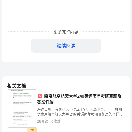
核。
方政府
主管部门发布的有关安全生产
定
集
有关安全生产管
定
和
规
，
团公司、公司
理规
使
企
更多完整内容
业
细则
劳
部关
重伤事故范
的意
等
建筑
施
时容
发生的伤害事故
，
动
于
围
见
）；
工程
工
易
各
继续阅读
级
防
预
。
领
导
⑵
级教育
项目
和
相关文档
广
南京航空航天大学246英语历年考研真题及
答案详解
大
教育内容
建筑
安全技术操作
有关
定
建筑
的安全管
：《
工人
规程》
规
；
工程现场
理规
海纳百川，有容乃大；壁立千仞，无欲则刚。——林则
职
徐南京航空航天大学 246 英语历年考研真题及答案详解
南京航空航天大学外国语学院《246 英语》历年考研真
28
阅读
0
收藏
题及详解内容简介本资料收集了南京航空航天大学外
工
付费