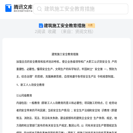
建
建筑施工安全教育措施
筑
建筑施工安全教育措施
付费
施
2
阅读
收藏
（
来自
：
贤阅文档
）
工
安
全
教
育
措
施