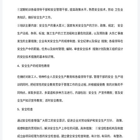
全
员
新
1
、
工人入场
的
安
全
⑴
级教育
公司
教
育
内容包括
般教育
新
教育的意
必
性
施
的特
它给劳
：一
（即
工人入场
义和
要
；项目
工
点，
和
技
术
的安全
的
利
素
当前安全生产情
安全生产法
安全知
教育
者
带来
不
因
；
况）；
规和
识
（即
培
训
筑法
消防法
宪法
法有关条款
建
部
布的建筑企
安全生产条例
定
、
、
、刑
、
设
颁
业
、规
，
考