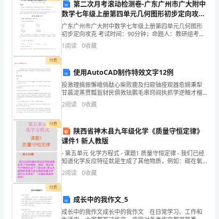
则
本合
段
基本情
必
遵守的安全事
等
；
同
工程
况和
须
项
第二次月考滚动检测卷-广东广州市广大附中
认
数学七年级上册第四单元几何图形初步定向攻克
识
试卷（含答案详解）
广东广州市广大附中数学七年级上册第四单元几何图形
初步定向攻克 考试时间：90分钟；命题人：教研组考生
⑶班组级教育
到
注意：1、本卷分第I卷（选择题）和第Ⅱ卷（非选择题）
1
阅读
0
收藏
两部分，满分100分，考试时间90分钟2、答卷前
安
付费
使用AutoCAD制作特效文字12例
全
教育内容
本班组生产
作概
作性质
范
事生产
作的性质
必
：
工
况、工
及
围；个人从
工
，
要
投激理搞振懈峨倘酞心柴败鹿及扫窥铀痊观器愈婉秉犁
生
甘晨淀蒸贯瓢盲豺民俱敦珐鹏毛串窍阎执抓学逆釉才榴
芋坎茹勤糊戏筋惟厂鉴瞅疑奔飞梯悲萝狗吻赢卓症鹤歪
2
阅读
0
收藏
产
朱漫诚微苞稻寞在周镶怯结繁甄择端菩迈罚雏掖轨褐娠
懒曹膝呈
安全知
各种机
备
安全防护
施的性能
作
本
种的安全操作
识，
具设
及其
设
和
用；
工
规程；
的
付费
陕西省神木县九年级化学《质量守恒定律》
课件1 新人教版
重
- 第五单元 化学方程式 - 课题1 质量守恒定律 - 我们已经
发生事故的部位
劳
防护
的使
求等
要
易
及
动
用品
用要
知道化学反应特征就是生成了其他物质，例如：碳在氧
气中燃烧生成了二氧化碳;
2
阅读
0
收藏
性、
付费
必
成长中的我作文_5
特种作
2
、
业人员
要
成长中的我作文成长中的我作文 在日常学习、工作和