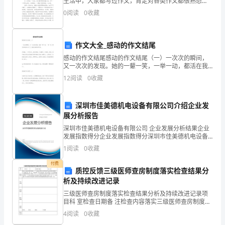
生活中，大家都写过作文，肯定对各类作文都很熟悉
性。
吧，通过作文可以把我们那些零零散散的思想，聚集在
0
阅读
0
收藏
一块。为了让您在写作文时更加简单方便，以下是小编
特种作
除
行
般安全教育外
还
经过本
种的安全技术教育
经
帮大家
①
业人员
进
一
，
要
工
，
考
懂
得
作文大全_感动的作文结尾
感动的作文结尾感动的作文结尾（一）一次次的瞬间，
安
又一次次的发现。她的一颦一笑，一举一动，都活在我
的生命 中，绽放在我的世界里。才知道，一万年太久，
12
阅读
0
收藏
全
我们争的，只是朝夕。才发现，有时，那些我们看似
生
深圳市佳美德机电设备有限公司介绍企业发
产、
展分析报告
深圳市佳美德机电设备有限公司 企业发展分析结果企业
文
发展指数得分企业发展指数得分深圳市佳美德机电设备
有限公司综合得分说明：企业发展指数根据企业规模、
1
阅读
0
收藏
明
企业创新、企业风险、企业活力四个维度对企业发展情
况进
付费
生
质控反馈三级医师查房制度落实检查结果分
析及持续改进记录
产
三级医师查房制度落实检查结果分析及持续改进记录项
的
目科 室检查日期备 注检查内容落实三级医师查房制度：
1、住院医师每天对所管病人进行例行的晨间、午后查房
格发
方
许独立操作
证后，
准
4
阅读
0
收藏
各一次，2、主治医师、副主任医师、科主任每日上午
科