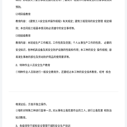
建
筑
施
工
安
全
全
的安全教育
技术培
核
使企
各级领
广大
认
加强
员
和
训考
。
业
导和
职工
识
教
育
措
重
性
必
性
懂得安全生产
文
生产的科学知
牢
树立
安全第
要
、
要
。
、
明
识，
固
“
一，预
施
加
主
综合治
的
想
麻痹
想
自
地遵守各
安全生产法令
章制度
，
理”
思
，克服
思
，
觉
项
和规
强