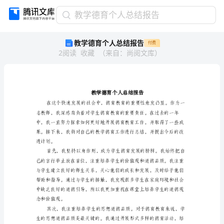
教
教学德育个人总结报告
学
教学德育个人总结报告
付费
德
2
阅读
收藏
（
来自
：
尚阅文库
）
育
个
人
总
结
报
告