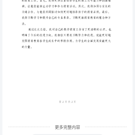
个
快
速
发
展
的
社
会
中，
德
育
教
育
更多完整内容