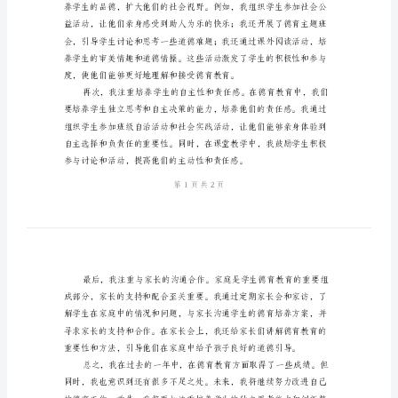
教
学
进计划。
德
育
个
人
总
结
念和价值观。
报
告
在
这