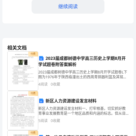
的
继续阅读
重
要
性
愈
相关文档
发
付费
2023届成都树德中学高三历史上学期8月开
学试题卷附答案解析
凸
2023届成都树德中学高三历史上学期8月开学试题卷L下
显。
图为1976年于陕西临潼出土的西周青铜器利篮及其铭文
拓片。据铭文记载，“武王征商, 隹（唯）甲子朝，岁鼎，
4
阅读
0
收藏
作
克昏夙有商”：中国古代典籍《尚书》也说，
付费
为
新区人力资源建设发言材料
一
新区人力资源建设发言材料一、打牢根基，切实抓好教
育事业发展教育是一个地区品质和内涵的标志。但从目
名
前情况看，教育还停留在较低水平，群众的素质还相对
5
阅读
0
收藏
较低。这里所说的教育不单是学校教育，更重要的是家
庭教育和
教
付费