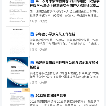
第一次月考滚动检测卷-四川绵阳南山双语学
师，
校数学七年级上册期末综合测评达标测试试卷
（含答案详解版）
我
法。
四川绵阳南山双语学校数学七年级上册期末综合测评达
标测试 考试时间：90分钟；命题人：教研组考生注意：
深
1、本卷分第I卷（选择题）和第Ⅱ卷（非选择题）两部
1
阅读
0
收藏
分，满分100分，考试时间90分钟2、答卷前，考生
感
学年度小学少先队工作总结
肩
学年度小学少先队工作总结 学年度小学少先队工作总
负
结1 少先队工作是阳光工作，在创新中求实，在求实中
的力量。
创新，面临新挑战，我们一如既往地踏实工作，奋发进
1
阅读
0
收藏
取。在过去的一学年里，我担任我校少先队大队辅导员
着
对
福建建莆市政园林有限公司介绍企业发展分
析报告
学
福建建莆市政园林有限公司 企业发展分析结果企业发展
生
指数得分企业发展指数得分福建建莆市政园林有限公司
综合得分说明：企业发展指数根据企业规模、企业创
3
阅读
0
收藏
新、企业风险、企业活力四个维度对企业发展情况进行
德
评价。
付费
育
2023家庭困难申请书
教
2023家庭困难申请书 2023家庭困难申请书1 敬爱的学
校领导： 本人是高x年级__班的学生__x，因为家庭经济