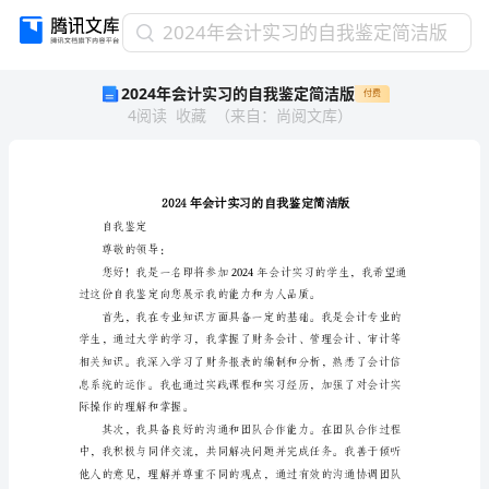
2024
2024年会计实习的自我鉴定简洁版
年
2024年会计实习的自我鉴定简洁版
付费
会
4
阅读
收藏
（
来自
：
尚阅文库
）
计
实
习
的
自
我
自我鉴定
鉴
尊敬的领导：