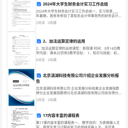
衷心祝好！
2024
2024年大学生财务会计实习工作总结
此致
2024年大学生财务会计实习工作总结一、实习背景____
年
年暑期，我有幸参加了某知名会计师事务所的财务会计
实习项目。该实习项目为期两个月，我被分配到了财务
敬礼
2
阅读
0
收藏
会
部门，主要负责协助会计师进行日常财务事务的处理和
计
2、加法运算定律的运用
实
2、加法运算定律的运用课型：新授课 时间：3月14日教
学内容：课本20页例3教学目标： 1、知识与技能：初步
习
学会用加法运算定律进行简便计算，并能解决实际问
6
阅读
0
收藏
题。2、过程
的
学
北京滇湖科技有限公司介绍企业发展分析报
告
生，
北京滇湖科技有限公司 企业发展分析结果企业发展指数
得分企业发展指数得分北京滇湖科技有限公司综合得分
我
说明：企业发展指数根据企业规模、企业创新、企业风
2
阅读
0
收藏
险、企业活力四个维度对企业发展情况进行评价。该企
希
业的
望
17内容丰富的课程表
第17课内容丰富的课程表一、 教学目的：为表格输入文
通
字，使学生学习过程中复习巩固拼咅输入法。选定表