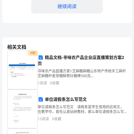
的
继续阅读
领
导：
您
好！
相关文档
付费
我
精品文档-寻味农产品企业店直播策划方案2
页
是
寻味农产品直播方案1芝麻糖麻糖山东特产传统手工麻杆
一
芝麻糖杆麦芽糖酥祭灶糖棒500克
http://e22a.com/h.1YlAar?
1
阅读
0
收藏
cv=AAdCpobE&sm=42c9fdhttp://e22a.c
名
即
单位请假条怎么写范文
将
单位请假条怎么写范文 请假条是学生常用的应用文，
来的发展奠定坚实的基础。
在教学中，首先认真钻研教材，那么单位请假条怎么写
范文呢?下面是为大家整理的单位请假条范文，希望对大
参
15
阅读
0
收藏
家有帮助。单位请假条范文篇一 尊敬的公司领
加