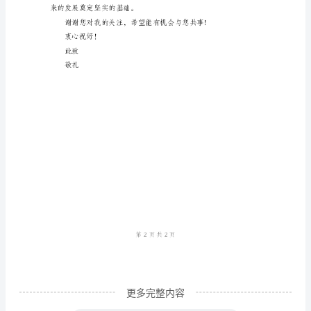
自
我
鉴
定
简
洁
结果。
版
自
我
鉴
定
尊
敬
更多完整内容