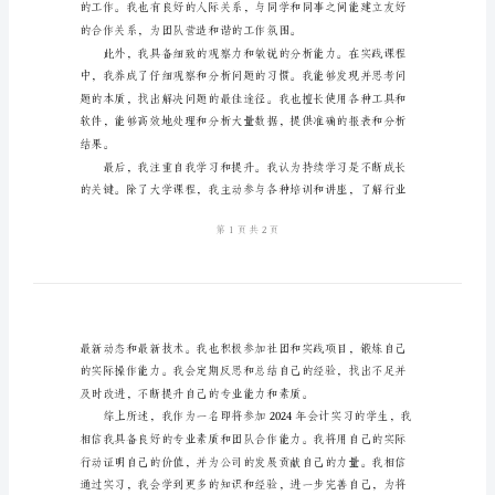
定
简
洁
版
2024
年
际操作的理解和掌握。
会
计
实
习
的