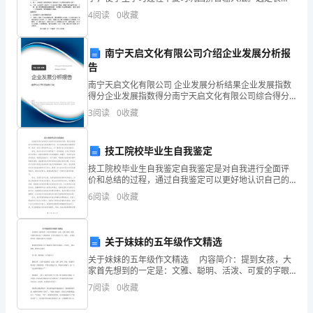
格。了解表格的选定操作。对表格内容进行操作，学会
过
4
阅读
0
收藏
对单元格、行、列的编辑操作。培养学生动手能力，对
学生进
这
南宁天启文化有限公司介绍企业发展分析报
份
告
南宁天启文化有限公司 企业发展分析结果企业发展指数
自
得分企业发展指数得分南宁天启文化有限公司综合得分
说明：企业发展指数根据企业规模、企业创新、企业风
我
3
阅读
0
收藏
险、企业活力四个维度对企业发展情况进行评价。该企
业的
鉴
技工院校毕业生自我鉴定
定
技工院校毕业生自我鉴定自我鉴定是对自我进行全面评
价和总结的过程，通过自我鉴定可以更好地认识自己的
向
优势和不足，为今后的发展方向提供参考。我是一名技
6
阅读
0
收藏
工院校的毕业生，以下是我对自己的自我鉴定。首先，
您
我在专业
展
关于妹妹的五年级作文精选
示
关于妹妹的五年级作文精选 内容简介：提到女孩，大
家首先想到的一定是：文雅、聪明、活泼、可爱的字眼
我
儿吧！可我的妹妹，却有点活泼过了头，那是... 如果觉
7
阅读
0
收藏
得不错，就继续查看以下内容吧！ 欢迎同学们
的