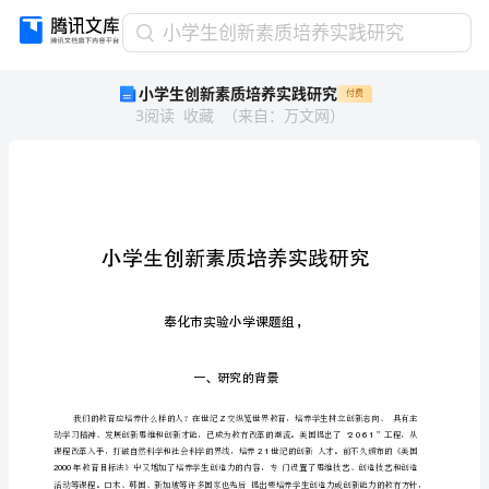
小
小学生创新素质培养实践研究
学
小学生创新素质培养实践研究
付费
生
3
阅读
收藏
（
来自
：
万文网
）
创
新
素
质
培
养
实