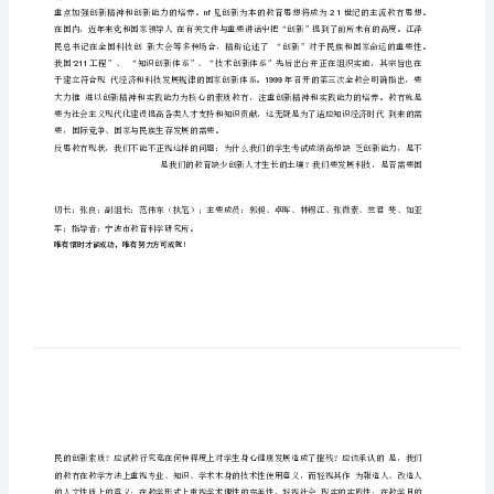
践
研
究
小
学
生
创
新
素
质
培