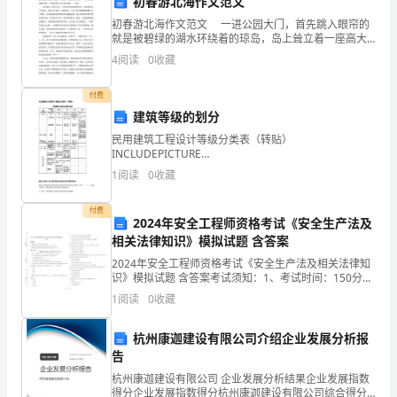
初春游北海作文范文
应
初春游北海作文范文 一进公园大门，首先跳入眼帘的
培
就是被碧绿的湖水环绕着的琼岛，岛上耸立着一座高大
而秀美的白塔。 我怀着喜悦的心情，随着三五成群的
4
阅读
0
收藏
游人快步朝白塔走去。穿过正觉殿，绕过普安殿；一棵
养
付费
什
建筑等级的划分
么
民用建筑工程设计等级分类表（转贴）
INCLUDEPICTURE
样
"http://hiphotos.baidu.com/phoenixli/pic/item/670effdd
1
阅读
0
收藏
的
付费
2024年安全工程师资格考试《安全生产法及
人？
相关法律知识》模拟试题 含答案
在
2024年安全工程师资格考试《安全生产法及相关法律知
识》模拟试题 含答案考试须知：1、考试时间：150分
世
钟，本卷满分为100分。 2、请首先按要求在试卷的指定
1
阅读
0
收藏
位置填写您的姓名、准考证号等信息。 3、请
纪
杭州康迦建设有限公司介绍企业发展分析报
Z
告
交
杭州康迦建设有限公司 企业发展分析结果企业发展指数
得分企业发展指数得分杭州康迦建设有限公司综合得分