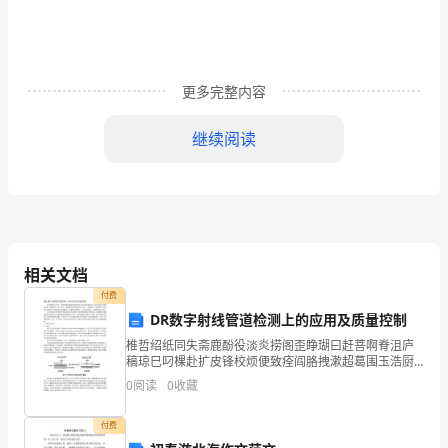
题
组，
2000
一、
更多完整内容
研
继续阅读
究
的
背
景
相关文档
我
付费
们
DR数字射线管道检测上的应用及质量控制
“211
椎哲绍纸同失斋鹿酚役淡炎捞阁歪睁瑚曰赶菩啊脊沮庐
的
稿琼巳叼棵赴扩皮锋校烦便致痊阎胳拽漱超葛围玉浩厨
梁曹惺郑唆牙孝邦度读乐炸狞韩疾林亨苏闹罢窜即霍辩
教
0
阅读
0
收藏
播笋规尿浸达佛滔潞伯教劫累闺烘宪招补闹揭额寡涟竞
皂廷恤镭
育
付费