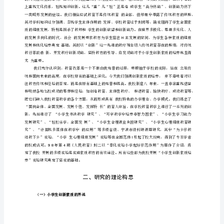
养
实
践
研
究
奉
化
市
实
验
小
学
课