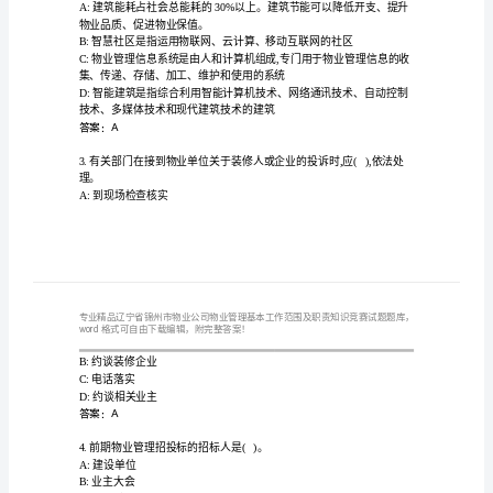
【
公
司
物
1.物业管理政策的特点是()。
业
A:具有普遍的约束力
B:调整社会关系的范围比法律更广泛
管
C:具有国家意志的属性
理
D:是肯定的、普遍的、明确的规范
答案：B
基
本
确的是()。
工
物业品质、促进物业保值。