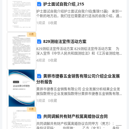
护士面试自我介绍_215
宁
护士面试自我介绍护士面试自我介绍(集锦15篇) 来到一
个新的地方后，我们往往需要进行适当的自我介绍，通
阶段进行。
省
过自我介绍可以让他人了解我们。写自我介绍时总是没
1
阅读
0
收藏
A:组织现场考察
有新意？下面是小编收集整理的护士面试自我介绍，
锦
B:提供招标文件
付费
州
829测绘法宣传活动方案
C:召开标前会议
市
829测绘法宣传活动方案 829测绘法宣传活动方案 为
D:发出招标信息
深入宣传《中华人民共和国测绘法》和《江苏省测绘地
物
理信息》，普及测绘法律知识，展示测绘地理信息在经
答案：B
4
阅读
0
收藏
济社会开展中的地位和作用，根据省测绘地理信息局
业
黄骅市捷春五金销售有限公司介绍企业发展
公
分析报告
A:自动喷水灭火设备
司
黄骅市捷春五金销售有限公司 企业发展分析结果企业发
B:水幕消防设备
展指数得分企业发展指数得分黄骅市捷春五金销售有限
物
公司综合得分说明：企业发展指数根据企业规模、企业
C:防火卷帘门系统
1
阅读
0
收藏
创新、企业风险、企业活力四个维度对企业发展情况进
行评
业
D:燃气泄漏报警器
付费
共同调解共有财产权属离婚协议合同
答案：A
管
共同调解共有财产权属离婚协议合同甲方（男方）：____
身份证号码：____住所地：____乙方（女方）：____身份