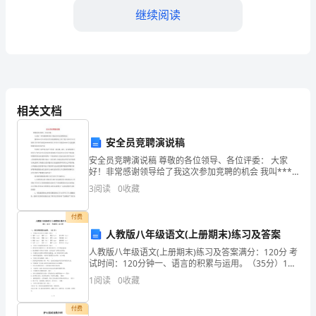
试
继续阅读
题
word
格式可自由下载编辑，附完整答案！
大
B:约谈装修企业
全
C:电话落实
相关文档
D:约谈相关业主
及
安全员竞聘演说稿
答案：A
安全员竞聘演说稿 尊敬的各位领导、各位评委： 大家
答
好！非常感谢领导给了我这次参加竞聘的机会 我叫****
今年*岁高中学历高级维修电工共产党员1995年10月参
3
阅读
0
收藏
4.前期物业
加工作XXXX年
案
A:建设单位
付费
【新】
B:业主大会
人教版八年级语文(上册期末)练习及答案
C:业主委员会
人教版八年级语文(上册期末)练习及答案满分：120分 考
优
试时间：120分钟一、语言的积累与运用。（35分）1、
D:业主
下列加点字注音完全正确的一项是（ ）A．篡改
1
阅读
0
收藏
选
（cuàn） 畸形（qí） 教
答案：A
辽
付费