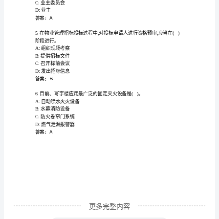
作
范
围
及
答案：A
职
责
理。
知
A:到现场检查核实
识
竞
赛
更多完整内容