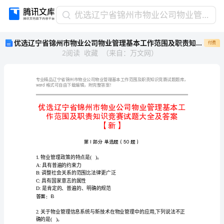
优
优选辽宁省锦州市物业公司物业管理基本工作范围及职责知识竞赛试题大全及答案【新】
选
优选辽宁省锦州市物业公司物业管理基本工作范围及职责知识竞赛试题大全及答案【新】
付费
辽
2
阅读
收藏
（
来自
：
万文网
）
宁
省
锦
州
word
格式可自由下载编辑，附完整答案！
市
物
业