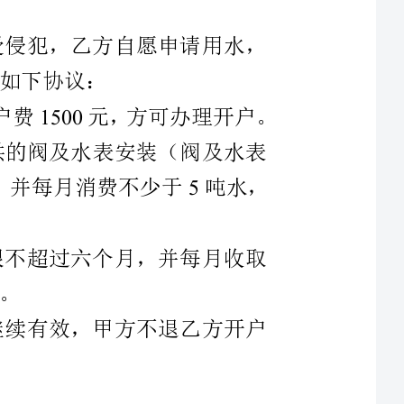
一、乙方申请开户的前提下，必须缴纳开户费元，方可办理开户。
并承诺自签本协议当日起，不可改动甲方提供的阀及水表安装（阀及水表
由乙方付费），如出现问题，由甲方统一安排，并每月消费不少于吨水，
二、乙方停用，须向甲方申请，最长期限不超过六个月，并每月收取
三、乙方在出售房屋于其他人，此协议继续有效，甲方不退乙方开户
五、为保障整体建筑不受损害，太阳能、自来水管道由甲方统一安装。
六、乙方自签订此协议后，未按承诺所办，则乙方违约，甲方有权在
无乙方同意的情况下，停用乙方供水，由此产生的后果，全部由乙方承担。
七、乙方采用其它不正当手段，使用甲方的水，一经发现，甲方停止
八、乙方在签定协议后，不得向其它用户提供用水，否则，甲方有权