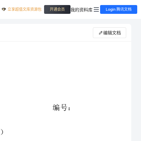
立享超值文库资源包
我的资料库
开通会员
Login 腾讯文档
编辑文档
为方便新村入住户使用自来水的权利不受侵犯，乙方自愿申请用水，