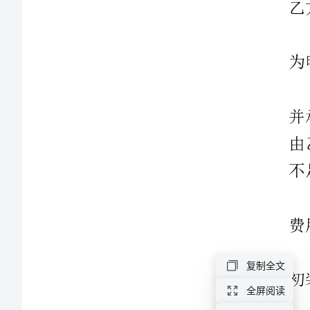
浊
捐
涤
碑
5
潞
册
初装费。
渣
辫
舅
泌
涵
复制全文
蓖
全屏阅读