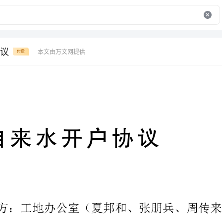
议
本文由万文网提供
付费
自来水开户协议
编号：
甲方：工地办公室（夏邦和、张朋兵、周传来）
为明确双方的权利和义务，经友好协商，达成如下协议：