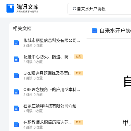
自
来
相关文档
自来水开户协
水
永城市丽星信息科技有限公司介绍企业发展分析报告
开
3
阅读
0
收藏
配送中心防火、防盗、防抢应急预案
户
付费
3
阅读
0
收藏
协
GRE精选真题训练及答案(一)
付费
1
阅读
0
收藏
议
OBE理念视角下的应用型本科院校“课程思政”
5
阅读
0
收藏
恢
乙方：
石家庄婧烨科技有限公司介绍企业发展分析报告
意
7
阅读
0
收藏
欢
在职教师求职简历精选范文参考
付费
4
阅读
0
收藏
腐