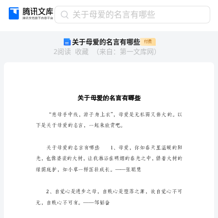
关
关于母爱的名言有哪些
于
关于母爱的名言有哪些
付费
母
2
阅读
收藏
（
来自
：
第一文库网
）
爱
的
名
言
有
哪
些