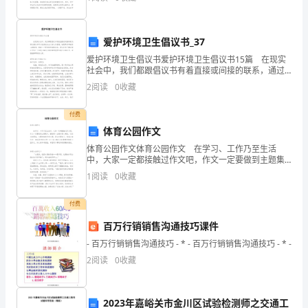
上启下的作用，快快来写一份总结吧。我们该怎么写总
名
结呢？
言
爱护环境卫生倡议书_37
有
爱护环境卫生倡议书爱护环境卫生倡议书15篇 在现实
盐。
社会中，我们都跟倡议书有着直接或间接的联系，通过
倡议书可以弘扬社会主义核心价值观，梳理具有奉献爱
哪
2
阅读
0
收藏
心的精神，营造一个更美好和谐的社会。那么你有了解
些
付费
体育公园作文
1、
体育公园作文体育公园作文 在学习、工作乃至生活
母
中，大家一定都接触过作文吧，作文一定要做到主题集
中，围绕同一主题作深入阐述，切忌东拉西扯，主题涣
1
阅读
0
收藏
爱，
散甚至无主题。那么问题来了，到底应如何写一篇优秀
的作
你
付费
百万行销销售沟通技巧课件
如
- 百万行销销售沟通技巧 - * - 百万行销销售沟通技巧 - * -
春
2
阅读
0
收藏
天
里
2023年嘉峪关市金川区试验检测师之交通工