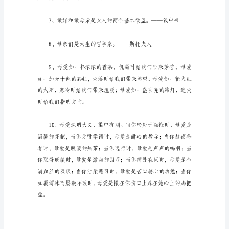
手
中
线，
游
子
身
上
衣”，
母
爱
林肯
是
无
私