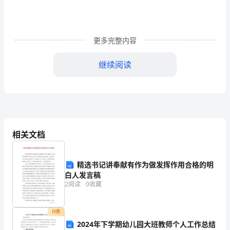
而
又
伟
更多完整内容
大
继续阅读
的。
以
下
是
相关文档
关
她的爱和悲哀归去。——冰心
于
精选书记讲奉献有作为做发挥作用合格的明
白人发言稿
母
2
阅读
0
收藏
爱
付费
的
2024年下学期幼儿园大班教师个人工作总结