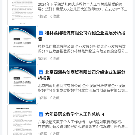
名
2024年下学期幼儿园大班教师个人工作总结敬爱的领
导：您好！我是XXX幼儿园大班教师XXX，在2024年下学
言，
期，我带领班级共计XX名幼儿度过了一个充实而愉快的
1
阅读
0
收藏
学期。在这段时间里，我以激情和责任心为标准
一
桂林荔翔物流有限公司介绍企业发展分析报
起
告
来
桂林荔翔物流有限公司 企业发展分析结果企业发展指数
得分企业发展指数得分桂林荔翔物流有限公司综合得分
欣
说明：企业发展指数根据企业规模、企业创新、企业风
3
阅读
0
收藏
险、企业活力四个维度对企业发展情况进行评价。该企
时给我们指明方向。
赏
业的
北京四海共创商贸有限公司介绍企业发展分
吧。
析报告
北京四海共创商贸有限公司 企业发展分析结果企业发展
关
指数得分企业发展指数得分北京四海共创商贸有限公司
综合得分说明：企业发展指数根据企业规模、企业创
于
1
阅读
0
收藏
新、企业风险、企业活力四个维度对企业发展情况进行
评价。
母
六年级语文教学个人工作总结_4
爱
六年级语文教学个人工作总结 总结是对取得的成绩、
存在的问题及得到的经验和教训等方面情况进行评价与
的
描述的一种书面材料，它在我们的学习、工作中起到呈
1
阅读
0
收藏