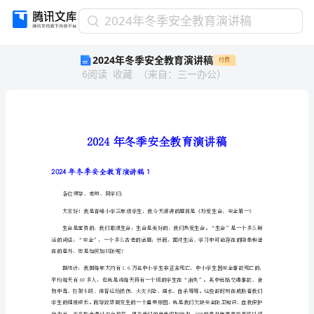
2024
2024年冬季安全教育演讲稿
年
2024年冬季安全教育演讲稿
付费
冬
6
阅读
收藏
（
来自
：
三一办公
）
季
安
全
教
育
演
讲