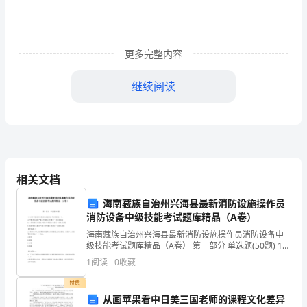
位
领
导、
更多完整内容
老
继续阅读
师、
同
学
们：
相关文档
大
海南藏族自治州兴海县最新消防设施操作员
消防设备中级技能考试题库精品（A卷）
家
海南藏族自治州兴海县最新消防设施操作员消防设备中
好！
级技能考试题库精品（A卷） 第一部分 单选题(50题) 1、
以下手提式灭火器水压试验表述不正确的是（）。A.干
1
阅读
0
收藏
我
粉灭火器出产满5年每隔2年进行一次水
付费
是
从画苹果看中日美三国老师的课程文化差异