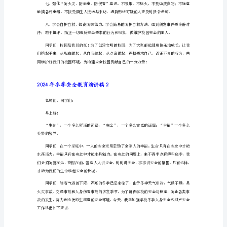
2024
年
冬
季
做文明的'学生。
安
全
教
教室内打球、踢球。
育
演
行动，防止各种妨害安全的问题发生。
讲
稿
1
各