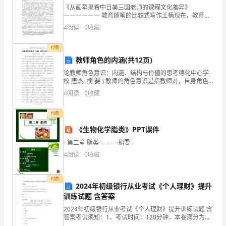
青
《从画苹果看中日美三国老师的课程文化差异》
—————— 教育随笔的比较式写作王楠现在，教育随
峰
笔的写作正越来越盛行，许多教师都将它作为提升自己
4
阅读
0
收藏
的重要手
小
付费
学
教师角色的内涵(共12页)
论教师角色意识：内涵、结构与价值的思考德化中心学
三
2024年冬季安全教育演讲稿2
校 唐杰[ 摘 要 ] 教师的角色意识是指教师对，自身角色
地位、相应角色行为规范及其角色扮演的觉察、认识、
4
阅读
0
收藏
年
理解与体验。教师角色意识包括三个基本结
老师们、同学们：
级
付费
学
《生物化学脂类》PPT课件
早上好！
- 第二章 脂类 - - - - - 摘要 -
生，
4
阅读
0
收藏
我
美妙的境界。
付费
今
2024年初级银行从业考试《个人理财》提升
训练试题 含答案
天
2024年初级银行从业考试《个人理财》提升训练试题 含
演
答案考试须知：1、考试时间：120分钟，本卷满分为
100分。 2、请首先按要求在试卷的指定位置填写您的姓