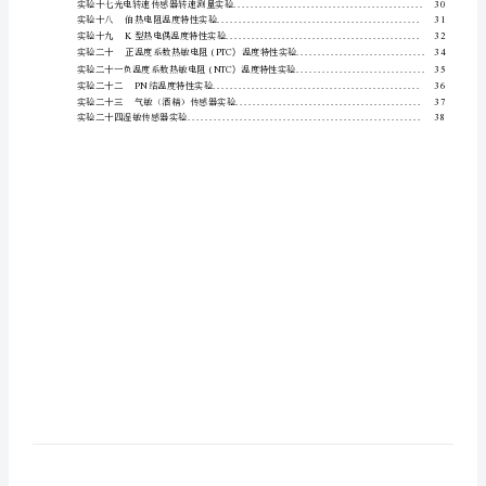
实验三金属箔
模
实验四移相实验
.....................
板.doc
实验五相敏检波实验
.................
实验六交流全桥性能测试实验
.........
TOC
实验七扩散硅
\o
实验八差动电感性能实验
.............
"1-
实验九电容式传感器位移特性实验
.....
5"
实验十电容传感器动态特性实验
.......
实验十一霍尔传感器位移特性实验
.........
\h
实验十二磁电式传感器振动实验
...........
\z
实验十三压电式传感器振动实验
...........
目
实验十四电涡流传感器位移特性实验
.......
录
实验十五电涡流传感器振动实验
...........
实验十六光纤传感器位移特性实验
.........
IHYPERLINK
实验十七光电转速传感器转速测量实验
.....
\l
实验十八伯热电阻温度特性实验
.........