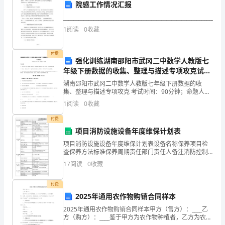
表
51
・
院感工作情况汇报
......................................
________________________________________________________________
4
Vp-p(V)
1
2
3
4
输入
1
阅读
0
收藏
实
Uo
UoV）
输出
（
°
验
付费
二
Uoi(V)
强化训练湖南邵阳市武冈二中数学人教版七
输出
金
年级下册数据的收集、整理与描述专项攻克试卷
（含答案解析）
属
湖南邵阳市武冈二中数学人教版七年级下册数据的收
集、整理与描述专项攻克 考试时间：90分钟；命题人：
箔
教研组考生注意：1、本卷分第I卷（选择题）和第Ⅱ卷
1
阅读
0
收藏
式
13.
（非选择题）两部分，满分100分，考试时间90分钟2
图低通滤波器原理图
5-3
应
付费
五、实验报告
变
项目消防设施设备年度维保计划表
片
项目消防设施设备年度维保计划表设备名称保养项目检
——
查保养方法标准保养周期责任部门责任人备注消防控制
台各类指示灯(含电源、信号)直观目测指示灯指示正常各
半
17
阅读
0
收藏
类开关直观目测处于开启或自动状态各电器触点如有烧
桥
损现
付费
性
2025年通用农作物购销合同样本
能
2025年通用农作物购销合同样本甲方（售方）：____乙
实
方（购方）：____鉴于甲方为农作物种植者，乙方为农产