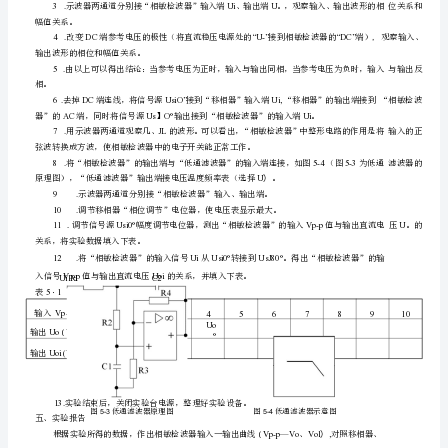
"bookmark8"
实验十九型热电偶温度特性实验
.......
\o
（
"Current
（
实验二十二结温度特性实验
Document"实
..........
实验二十三气敏（酒精）传感器实验
.....
验
实验二十四湿敏传感器实验
................
一
金
属
箔
式
应
变
片