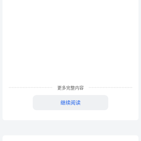
——
单
臂
电
桥
性
能
实
更多完整内容
验
2HYPERLINK
继续阅读
I
3
目
幅值关系。
录
..............................................................................
4
2