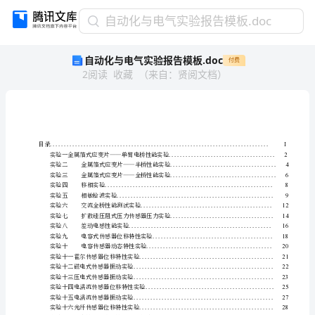
自
自动化与电气实验报告模板.doc
动
自动化与电气实验报告模板.doc
付费
化
2
阅读
收藏
（
来自
：
贤阅文档
）
与
电
气
实
验
报
目录
.........................................
实验一金属箔式应变片—
告
实验二金属箔