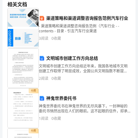
输出波形的相位和幅值关系。
相关文档
实
5
.
验
渠道策略和渠道调整咨询报告范例汽车行业
相。
一
- 渠道策略和渠道调整咨询报告范例（汽车行业 - -
金
6
contents - 目录 - 引言汽车行业渠道
属
3
阅读
0
收藏
箔
7
.JL
式
应
文明城市创建工作方向总结
变
8
文明城市创建工作方向总结近年来，我国各地城市文明
片
创建工作取得了明显成效，全国公共文明指数不断提
升，城市文明程度逐渐深入人心。我国的文明城市创建
——
2
阅读
0
收藏
工作旨在推进城市文明化发展，全面提升城市形象与文
9
.
单
明素质，更
10
.
付费
臂
神鬼世界委托书
电
11
神鬼世界委托书在神鬼世界的无尽风暴下，一封神秘的
桥
关系，将实验数据填入下表。
委托书悄然出现在人们的眼前。这不起眼的信件，却承
性
载了神鬼世界无法想象的重要任务。这个世界是一个充
1
阅读
0
收藏
12
满鬼神、人类和各种神秘生物的神秘之地。在这里，人
能
类与鬼神
实
Vp-pUoi
UiRIC2
付费
验