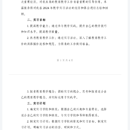
教
学
实
习
报
的教育教学工作有了
告
关键词：
摘
要：
一、引言
本
篇
报
告
是