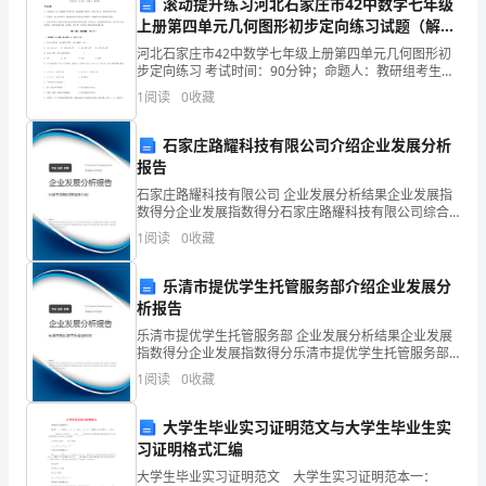
滚动提升练习河北石家庄市42中数学七年级
目
上册第四单元几何图形初步定向练习试题（解析
教学、课后辅导和课
版）
河北石家庄市42中数学七年级上册第四单元几何图形初
标、
步定向练习 考试时间：90分钟；命题人：教研组考生注
意：1、本卷分第I卷（选择题）和第Ⅱ卷（非选择题）两
实
1
阅读
0
收藏
部分，满分100分，考试时间90分钟2、答卷前
习
石家庄路耀科技有限公司介绍企业发展分析
报告
四、实习过程
计
石家庄路耀科技有限公司 企业发展分析结果企业发展指
划、
数得分企业发展指数得分石家庄路耀科技有限公司综合
得分说明：企业发展指数根据企业规模、企业创新、企
1
阅读
0
收藏
实
业风险、企业活力四个维度对企业发展情况进行评价。
该企
习
乐清市提优学生托管服务部介绍企业发展分
析报告
过
乐清市提优学生托管服务部 企业发展分析结果企业发展
地应对实习中的各种情况。
指数得分企业发展指数得分乐清市提优学生托管服务部
程
综合得分说明：企业发展指数根据企业规模、企业创
1
阅读
0
收藏
新、企业风险、企业活力四个维度对企业发展情况进行
和
评价。
大学生毕业实习证明范文与大学生毕业生实
实
习证明格式汇编
习
大学生毕业实习证明范文 大学生实习证明范本一：