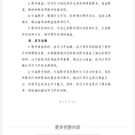
对
我
顾。
在
二、实习目标
2024
年
和知识水平，提高教学质量。
进
行
的
教
学
实
习
更多完整内容
活