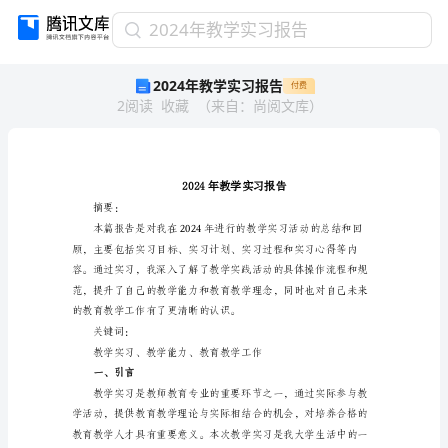
2024
2024年教学实习报告
年
2024年教学实习报告
付费
教
2
阅读
收藏
（
来自
：
尚阅文库
）
学
实
习
报
告
2024
摘要：
年