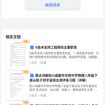
动
继续阅读
的
总
结
和
相关文档
三、实习计划
付费
回
it技术支持工程师的主要职责
顾，
it技术支持工程师的主要职责包括：1. 提供技术支持：为
用户提供技术支持和解决问题，例如软件安装、网络故
主
障、硬件问题等。2. 故障排除和修复：识别和解决计算
1
阅读
0
收藏
机和网络故障，确保系统的稳定和可靠。3. 硬
要
付费
难点详解四川成都市华西中学物理八年级下
包
册从粒子到宇宙综合测评练习题（详解）
括
四川成都市华西中学物理八年级下册从粒子到宇宙综合
测评 考试时间：90分钟；命题人：教研组考生注意：
实
1、本卷分第I卷（选择题）和第Ⅱ卷（非选择题）两部
2
阅读
0
收藏
案、教材和教具等教学所需材料。
分，满分100分，考试时间90分钟2、答卷前，考生务
习
付费