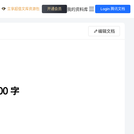
立享超值文库资源包
我的资料库
开通会员
Login 腾讯文档
编辑文档