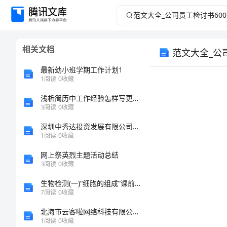
范
文
相关文档
范文大全_公
大
最新幼小班学期工作计划1
全
1
阅读
0
收藏
_
浅析简历中工作经验怎样写更令人印象深刻
3
阅读
0
收藏
公
深圳中秀达投资发展有限公司介绍企业发展分析报告
1
阅读
0
收藏
司
网上祭英烈主题活动总结
3
阅读
0
收藏
员
生物检测(一)“细胞的组成”课前诊断卷
工
7
阅读
0
收藏
北海市云客啦网络科技有限公司介绍企业发展分析报告
检
1
阅读
0
收藏