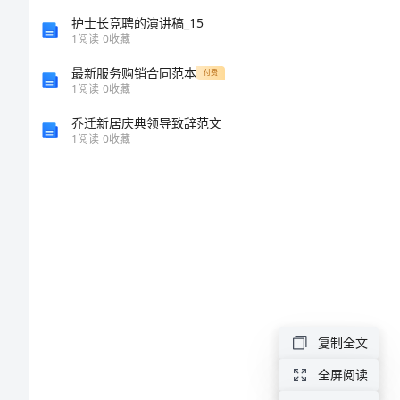
讨
护士长竞聘的演讲稿_15
1
阅读
0
收藏
书
最新服务购销合同范本
付费
1
阅读
0
收藏
600
乔迁新居庆典领导致辞范文
字
1
阅读
0
收藏
公
司
员
工
检
讨
复制全文
书
全屏阅读