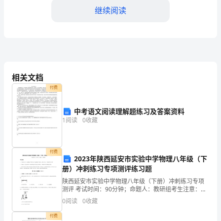
定
继续阅读
事
项：
五、其他约定：
1.
甲
相关文档
项之日止。
方
付费
（施
中考语文阅读理解题练习及答案资料
部门申请仲裁或诉诸法律途径解决。
1
阅读
0
收藏
工
单
付费
位）
2023年陕西延安市实验中学物理八年级（下
册）冲刺练习专项测评练习题
日期：____________
承
陕西延安市实验中学物理八年级（下册）冲刺练习专项
测评 考试时间：90分钟；命题人：教研组考生注意：
诺
1、本卷分第I卷（选择题）和第Ⅱ卷（非选择题）两部
0
阅读
0
收藏
分，满分100分，考试时间90分钟2、答卷前，考生务
根
付费