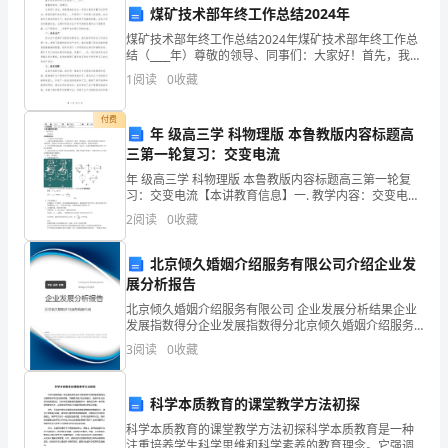
据
煤矿技术部年终工作总结2024年
煤矿技术部年终工作总结2024年煤矿技术部年终工作总
乙
结（____年）尊敬的领导、同事们：大家好！首先，我要
感谢在过去一年里大家的辛勤付出和努力，使我们煤矿
1
阅读
0
收藏
方
技术部在____年取得了一系列骄人的成绩。在全
（业
付费
年 级高三学 科物理版 本鲁教版内容标题高
主）
三第一轮复习：交变电流
年 级高三学 科物理版 本鲁教版内容标题高三第一轮复
的
习：交变电流【本讲教育信息】一. 教学内容：交变电
流 本章的知识点（一）本章要点及高考展望1. 本章是
2
阅读
0
收藏
要
电磁感应现象的一个具体应用，
求，
北京倾久婚姻介绍服务有限公司介绍企业发
展分析报告
负
北京倾久婚姻介绍服务有限公司 企业发展分析结果企业
发展指数得分企业发展指数得分北京倾久婚姻介绍服务
责
有限公司综合得分说明：企业发展指数根据企业规模、
3
阅读
0
收藏
企业创新、企业风险、企业活力四个维度对企业发展情
按
况进
照
科学本质教育的课堂教学方法初探
科学本质教育的课堂教学方法初探科学本质教育是一种
合
注重培养学生科学思维和科学素养的教育理念。它强调