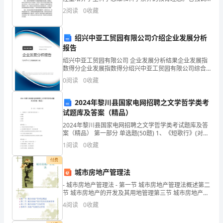
培养学生的创新思维、问题解决能力和实践能力，鼓励
同
2
阅读
0
收藏
学生主动探究和发现知识。在科学本质教育的课堂教学
中，教师
约
绍兴中亚工贸园有限公司介绍企业发展分析
定
报告
绍兴中亚工贸园有限公司 企业发展分析结果企业发展指
的
数得分企业发展指数得分绍兴中亚工贸园有限公司综合
得分说明：企业发展指数根据企业规模、企业创新、企
施
0
阅读
0
收藏
业风险、企业活力四个维度对企业发展情况进行评价。
该企
工
2024年黎川县国家电网招聘之文学哲学类考
试题库及答案（精品）
标
2024年黎川县国家电网招聘之文学哲学类考试题库及答
准
案（精品） 第一部分 单选题(50题) 1、《短歌行》(对酒
当歌)的作者是（）A.曹操B.曹植C.鲍照D.李白【答
1
阅读
0
收藏
和
案】：A2、辩证法所说的矛盾
付费
质
城市房地产管理法
量
- 城市房地产管理法 - 第一节 城市房地产管理法概述第二
节 城市房地产的开发及其用地管理第三节 城市房地产交
要
易管理第四节 房地产权属登记管理
4
阅读
0
收藏
求，