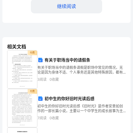
继续阅读
目
标：
1.
了
相关文档
解
付费
蛋
有关于职场当中的请假条
有关于职场当中的请假条请假是职场中常见的情况，无
和
论是因为身体不适、个人事务还是其他特殊原因，都有
个全长成的宝宝。
可能需要请假。请假条是请假申请的书面表达方式，具
宝
3
阅读
0
收藏
有书面形式的请假条可以方便处理请假事宜，并确保了
沟通的准
宝
付费
初中生的你好旧时光读后感
的
初中生的你好旧时光读后感《旧时光》是作者安意如创
关
作的一部长篇小说，主要以一个中学生的成长故事为主
线，展现了青春期少男少女们的成长历程，以及他们在
7
阅读
0
收藏
系，
青春与成长中所遇到的各种困境和选择。通过读完这本
书，我深
培