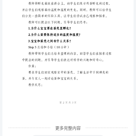
教学步骤：
学
Step1导入（10分钟）
教
案
们是否知道蛋里有什么。
《有
趣
的
蛋
宝
中的物体进行对比。
宝》
教
案
教
更多完整内容
学