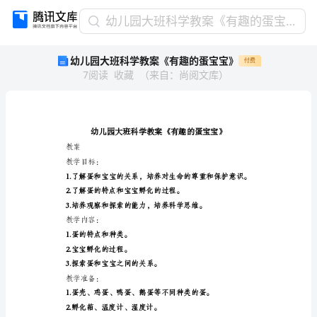
幼
幼儿园大班科学教案《有趣的蛋宝宝》
儿
幼儿园大班科学教案《有趣的蛋宝宝》
付费
园
7
阅读
收藏
（
来自
：
尚阅文库
）
大
班
科
学
教
案
教案
《有
教学目标：