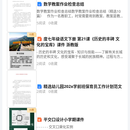
数学教案作业检查总结
养
数学教案作业检查总结数学教案作业检查总结（精选10
篇） 作为一名教职工，时常需要用到教案，教案是教
对
材及大纲与课堂教学的纽带和桥梁。那么应当如何写教
1.为什么宝宝要在蛋壳里
5
阅读
0
收藏
案呢？下面是小编精心整理的数学教案作业检查总结，
生
付费
命
度七年级语文下册 第21课《历史的丰碑 文
化的宝库》课件 浙教版
3.宝宝和蛋壳之间有什么
的
- 历史的丰碑 文化的宝库 - 知识与技能——了解有关长城
Step5总结和小结（10分钟）
的历史和文化，感受凝聚于长城的民族精神。过程与方
尊
法——搜集整理与长城有关的传说、对联、诗词、绘
2
阅读
0
收藏
画、摄影、书法
重
和
精选幼儿园202x学前班保育员工作计划范文
保
作业：
2
阅读
0
收藏
护
意
付费
平交口设计小学期课件
识。
教学反思：
- - - - - - 交叉口渠化实例