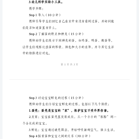
趣
的
蛋
教学内容：
宝
1.蛋的特点和种类。
宝》
2.宝宝孵化的过程。
幼
3.探索蛋和宝宝之间的关系。
儿
教学准备：
园
大
2.孵化箱、温度计、湿度计。
班
3.幼儿科学实验小工具。
科