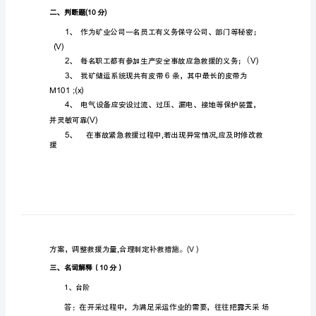
合
管
综
管
理
员
初
级
考
试
10
一、填空题(分)
题
姓
1
名：
成
2
绩: