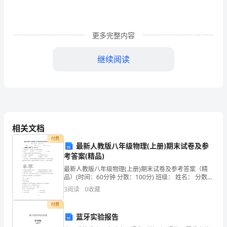
1
企
业
(V)
更多完整内容
精
继续阅读
神
是
务
M101;(x)
实
相关文档
和
付费
最新人教版八年级物理(上册)期末试卷及参
4
谐、
考答案(精品)
最新人教版八年级物理(上册)期末试卷及参考答案（精
同
(V)
品）(时间：60分钟 分数：100分) 班级： 姓名： 分数：
并灵敏可靠
一、选择题（每题
3
阅读
0
收藏
心
5
付费
跨
蓝牙实验报告