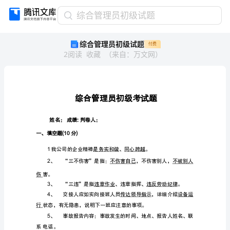
综
综合管理员初级试题
合
综合管理员初级试题
付费
管
2
阅读
收藏
（
来自
：
万文网
）
理
员
初
级
试
题
综