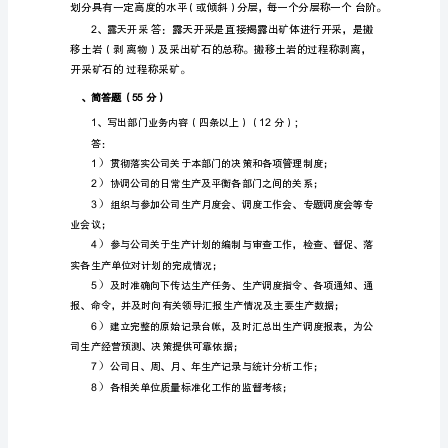
判
伤害。
卷
3
人：
一、
4
填
空
题
5
(10
分)1
系电话。
我
公
10
二、判断题(分)
司
的