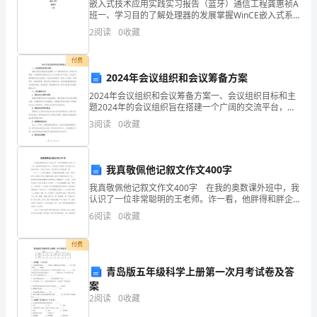
越。
援
嵌入式技术应用实践实习报告（蓝牙）通信工程龚惠祯A
班一、学习目的了解处理器的发展掌握WinCE嵌入式系
2、
统开发方法和开发流程。掌握WinCE嵌入式C#编程方
2
阅读
0
收藏
法。掌握WinCE嵌入式网络通信技术。掌握Bl
“三
付费
不
2024年会议组织和会议筹备方案
2024年会议组织和会议筹备方案一、会议组织目标和主
伤
题2024年的会议组织旨在搭建一个广阔的交流平台，促
进不同领域、不同国家和地区的专业人士之间的合作与
害”
3
阅读
0
收藏
交流。会议的主题将围绕当前全球热点、前沿的议题展
是
我真敬佩他记叙文作文400字
指：
我真敬佩他记叙文作文400字 在我的奥数课外班中，我
不
认识了一位非常聪明的王老师。诈一看，他胖得和胖企
鹅一样，下垂的肚子好像时不时会掉下来，他的知商可
6
阅读
0
收藏
伤
一点也不打折扣，真可谓“知力等体重”啊！ 有一
害
付费
自
青岛版五年级科学上册第一次月考试卷及答
案
己，
2
阅读
0
收藏