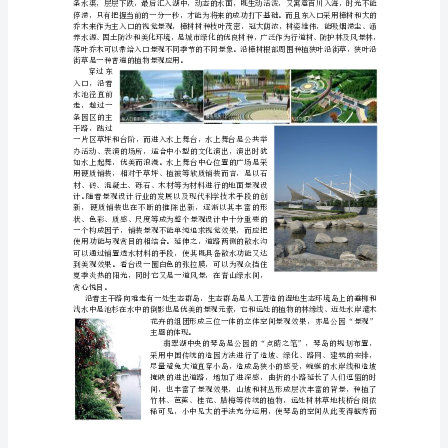
色
开
放
空
间
——
光项目分为五大功能区：
以
综合艺术馆、艺术学院岛、占地面积约22公顷。
翡
翠
湖
公
园
为