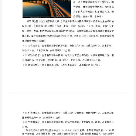
翡
11
ED
翠
湖
公
园
为
鉴
城
市
绿