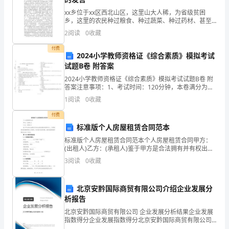
入口，沿着
计
xx乡位于xx区西北山区，这里山大人稀，为省级贫困
水池径直前
乡，这里的农民种过粮食、种过蔬菜、种过药材、甚至
的
走，越过一
种过花卉，但都因为缺乏农业经营主体引导，盲目跟
2
阅读
0
收藏
条园区的主
风，最终走上了“种什么砍什么，种多少赔多少”的恶性循
主
环道
干路，踏过
付费
2024小学教师资格证《综合素质》模拟考试
要
试题B卷 附答案
目
2024小学教师资格证《综合素质》模拟考试试题B卷 附
答案注意事项：1、考试时间：120分钟，本卷满分为
标
150分。 2、请首先按要求在试卷的指定位置填写您的姓
1
阅读
0
收藏
名、准考证号等信息。 3、请仔细阅读各种题
是
付费
标准版个人房屋租赁合同范本
造
标准版个人房屋租赁合同范本个人房屋租赁合同甲方：
成
(出租人)乙方：(承租人)鉴于甲方是合法拥有并有权出租
房屋的房屋所有人，且愿意将该房屋租赁给乙方使用，
3
阅读
0
收藏
双方经过友好协商，就该房屋的租赁事宜达成以下协
使
议：
人
北京安黔国际商贸有限公司介绍企业发展分
赏心悦目。
析报告
类
北京安黔国际商贸有限公司 企业发展分析结果企业发展
活
指数得分企业发展指数得分北京安黔国际商贸有限公司
综合得分说明：企业发展指数根据企业规模、企业创