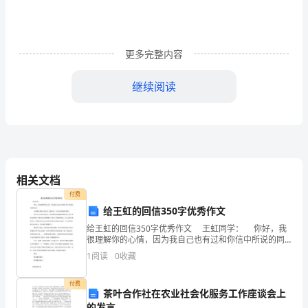
鉴
著
名
更多完整内容
建
继续阅读
筑
师
团和环境监测中心，占地面积10公顷。
E1D1
公顷。
培
相关文档
根
付费
给王虹的回信350字优秀作文
说,
给王虹的回信350字优秀作文 王虹同学： 你好，我
很理解你的心情，因为我自己也有过和你信中所说的同
“城
样的经历。 凡是都不要先在别人身上找原因，先从自
1
阅读
0
收藏
身找找原因吧！ 为
市
街草是一种普遍的植物景观应用。
付费
设
茶叶合作社在农业社会化服务工作座谈会上
穿过东
的发言