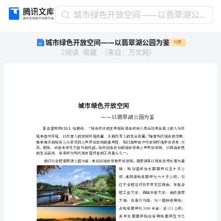
城
城市绿色开放空间——以翡翠湖公园为鉴
市
城市绿色开放空间——以翡翠湖公园为鉴
付费
绿
2
阅读
收藏
（
来自
：
万文网
）
色
开
放
空
间
——
以
——