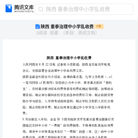
陕
陕西 重拳治理中小学乱收费
西
陕西 重拳治理中小学乱收费
付费
重
3
阅读
收藏
（
来自
：
贤阅文档
）
拳
治
理
中
小
学
乱