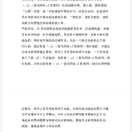
收
费
陕
西
重
拳
费。
治
理
中
小
学
乱