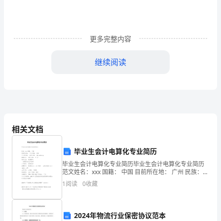
者
郑
更多完整内容
少
继续阅读
忠
报
道：
陕
相关文档
陕西：重拳治理中小学乱收费
西
省
毕业生会计电算化专业简历
毕业生会计电算化专业简历毕业生会计电算化专业简历
日
范文姓名：xxx 国籍： 中国 目前所在地： 广州 民族：
汉族 户口所在地： 江西 身材： 160 cm?52 kg 婚姻状
前
1
阅读
0
收藏
况： 未婚 年龄
召
2024年物流行业保密协议范本
开