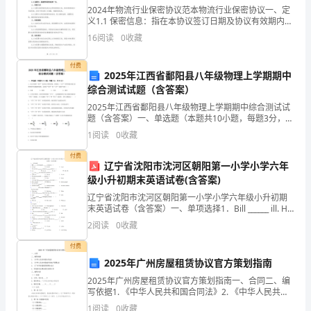
2024年物流行业保密协议范本物流行业保密协议一、定
电
义1.1 保密信息：指在本协议签订日期及协议有效期内，
受保密方提供给签署方的一切技术资料、商业信息、操
16
阅读
0
收藏
视
作流程、价格政策等内容。1.2 保密方：指提供
会
付费
2025年江西省鄱阳县八年级物理上学期期中
综合测试试题（含答案）
议，
2025年江西省鄱阳县八年级物理上学期期中综合测试试
安
题（含答案）一、单选题（本题共10小题，每题3分，共
30分）1、在公共场所“轻声”说话是文明的表现，在课堂
1
阅读
0
收藏
排
上“大声”回答问题才能让老师和同学们都能听
付费
部
辽宁省沈阳市沈河区朝阳第一小学小学六年
级小升初期末英语试卷(含答案)
署
辽宁省沈阳市沈河区朝阳第一小学小学六年级小升初期
末英语试卷（含答案）一、单项选择1．Bill ______ ill. He
全
didn’t ______ to school. ( )A．was; go
2
阅读
0
收藏
省
付费
治
2025年广州房屋租赁协议官方策划指南
2025年广州房屋租赁协议官方策划指南一、合同二、编
理
写依据1. 《中华人民共和国合同法》2. 《中华人民共和
国城市房地产管理法》3. 《广州市房屋租赁管理办法》
1
阅读
0
收藏