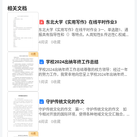
在
相关文档
2024
年，
东北大学《实用写作》在线平时作业3
东北大学《实用写作》在线平时作业 3一、单选题1、通
窗
报具有指导性和（）等特点。A.周知性B.传达性C.权威性
D.制约性参考答案：A2、（）是审判机关使用的法律文
4
阅读
0
收藏
前
书，是指人民法院按照审判程序，根据法律规
的
付费
学校2024出纳年终工作总结
气
学校2024出纳年终工作总结尊敬的校方领导：经过一年
球
的努力工作，我荣幸地向您呈上学校2024年出纳年终工
作总结。在过去的一年里，我承担了学校财务管理的职
1
阅读
0
收藏
责，全面负责了学校日常财务事务的处理和管理工作。
给
我
守护传统文化的作文
带
守护传统文化的作文 篇一：守护传统文化的作文 如
今相对开放的国际环境，使得各种地域文化交汇融合，
来
过各种洋节日的中国人也越来越多，这使得中国的传统
4
阅读
0
收藏
节日渐渐地不被重视。现今保护中国传统文化是我们每
了
个
付费