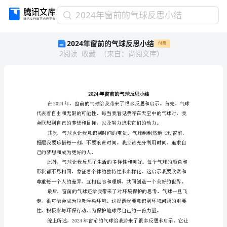
2024
2024年窗前的气球反思小结
年
2024年窗前的气球反思小结
付费
窗
2
阅读
收藏
（
来自
：
尚阅文库
）
前
的
气
球
反
思
小