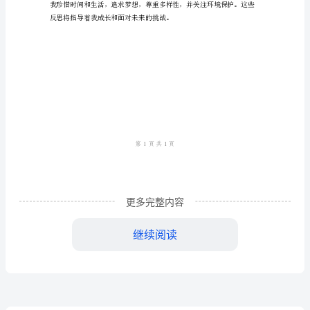
结
2024
年
己的梦想和成为更好的人。
窗
前
的
气
球
更多完整内容
反
继续阅读
思
小
结