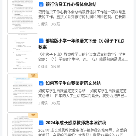
很
银行信贷工作心得体会总结
银行信贷工作心得体会总结银行信贷工作是一项非常重
多
要的工作，直接关系到银行的利润和风险控制。在长期
的从业经验中，我深刻体会到了信贷工作的重要性以及
反
5
阅读
0
收藏
需要具备的一些关键能力和特点。以下是我对银行信贷
工作的心
思
部编版小学一年级语文下册《小猴子下山》
和
教案
《小猴子下山》教案教学目的经过本课文的教学让学生
启
做到：（1）学会8个生字、词。（2）能娴熟朗诵课文、
理解句子。3）懂得做事情要有恒心、有始有终、而不应
示。
0
阅读
0
收藏
这山望着那山高。教学重点、难点重点：能读、写，并
在
首
付费
如何写学生自我鉴定范文总结
先，
如何写学生自我鉴定范文总结 如何写学生自我鉴定范
文总结1 四年的大学生活充实而紧张，我努力把自己培
气
养成为一名社会所需要的人才。四年里，我始终坚持"天
3
阅读
0
收藏
道酬勤"的原则，一日三省，自信品格的日趋完善;
球
付费
代
2024年成长感恩教师故事演讲稿
表
2024年成长感恩教师故事演讲稿尊敬的校领导、亲爱的
老师们、亲爱的同学们：大家好！我是XX学校的XX同