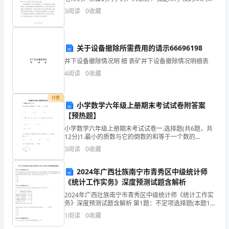
着
学。今天，我非常荣幸能够站在这里，来和大家分享一
3
阅读
0
收藏
篇故事，向我们成长道路上引领我们的伟大教师们表达
感
自
由
关于设备撤除所需费用的请示66696198
和
井下设备撤除情况明 细 表矿井下设备撤除情况明细表
4
阅读
0
收藏
无
限
付费
小学数学六年级上册期末考试试卷附答案
的
【预热题】
小学数学六年级上册期末考试试卷一.选择题(共6题，共
可
12分)1.最小的质数与它的倒数的和等于一个数的
INCLUDEPICTURE \d
3
阅读
0
收藏
能
"http://www.quzujuan.com/uploads
性。
2024年广西壮族南宁市青秀区中级统计师
《统计工作实务》深度预测试题含解析
每
2024年广西壮族南宁市青秀区中级统计师《统计工作实
当
务》深度预测试题含解析 第1题：不定项选择题(本题1
分)某工业企业有关资料如下：报告期生产成品价值1000
1
阅读
0
收藏
万元，在报告期全部销售，并销售上期生产的成
我