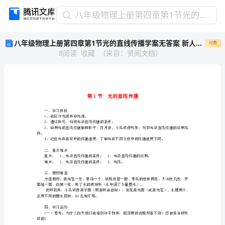
八
八年级物理上册第四章第1节光的直线传播学案无答案 新人教版
年
八年级物理上册第四章第1节光的直线传播学案无答案 新人教版
付费
级
8
阅读
收藏
（
来自
：
贤阅文档
）
物
理
上
册
第
四
一、学习目标
1、能区分光源和非光源。
章
2、通过探究，归纳光沿直线传播的条件。