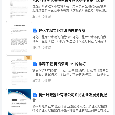
题）
优选贵州省遵义市建筑工程三类人员安全知识岗前培训
能
4、了解与光沿直线传播有
及继续教育考试及参考答案（达标题）第I部分 单选题
①影子的形成
（50题）1. 防护栏杆必须自上而下用安全立网封闭,或在
区
2
阅读
0
收藏
栏 杆下边设置严密固定的高度不低于
＿＿＿形成？
分
轻化工程专业求职的自我介绍
光
轻化工程专业求职的自我介绍轻化工程专业求职的自我
介绍 轻化工程专业的毕业生怎样来做好自己的自我介
源
绍呢？下面就通过一则例子来说明一下。 在师友的严
1
阅读
0
收藏
格教益及个人的努力下，我
和
付费
非
推荐下载 提高演讲PPT的技巧
②日食
光
提高演讲PPT的技巧 如果经常做演讲，比如老师或者公
司白领，建议购买一个质量比较好的遥控器。 质量不
区中的人能看到太阳吗？这种现象叫什么？
源。
好的遥控器，很容易造成按一次翻两页或者反应不灵敏
4
阅读
0
收藏
等问题，从而导致演讲中的尴尬。 一个质量好点的
2、
杭州升旺置业有限公司介绍企业发展分析报
通
那月食又是怎样形成的呢？
告
过
杭州升旺置业有限公司 企业发展分析结果企业发展指数
得分企业发展指数得分杭州升旺置业有限公司综合得分
说明：企业发展指数根据企业规模、企业创新、企业风