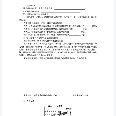
第
例。
1
二、重点难点
节
难点：1、光沿
光
三、器材准备
的
直
浓度不同的糖水四种、40瓦电灯等。
线
四、学习活动
传
成的？
播
（二）认识光源：
学