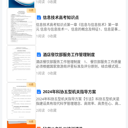
探
1
阅读
0
收藏
险、企业活力四个维度对企业发展情况进行评价。该企
③小孔成像
业的
究，
付费
想想做做：完成课本P70“想想做做”。
信息技术高考知识点
归纳：小孔成像的特点是什么？
归
信息技术高考知识点第一章《信息与信息技术》第一单
元 信息与信息技术一、信息的概念及特征1、信息是事物
纳
的运动状态及其状态变化的方式。信息是指数据
小孔成像的原理是什么？
1
阅读
0
收藏
（Data）、信号、消息中所包含的意义。（要会判断什
光
么是
沿
酒店餐饮部服务工作管理制度
直
酒店餐饮部服务工作管理制度 1、 餐饮部服务工作质量
必须根据国家旅游局评星标准及评分原则，结合模式规
线
定的管理制度，服务工作规程及质量标准等进行质量监
1
阅读
0
收藏
督检查，坚持“让客人完全满意”的服务宗旨，加强部门
传
付费
播
2024年科协五型机关指导方案
2024年科协五型机关指导方案【引言】科协五型机关是
的
指建设具有现代科学管理理念、高效率、高责任心、高
服务意识和高透明度的机关。在2023年，科协机关将进
条
2
阅读
0
收藏
一步加强改革创新，提高工作效率和服务质量，更好地
件。
付费