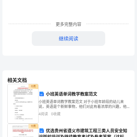
节
光
更多完整内容
的
继续阅读
直
线
传
3、认识光线
播
相关文档
一、
付费
学
小班英语单词教学教案范文
小班英语单词教学教案范文 对于小班年龄段的幼儿来
习
说，英语是个新鲜事物，他们对此有着浓厚的兴趣，他
们喜欢英语单词、律动、儿歌……认识新的英语单词是他
目
4
阅读
0
收藏
们值得骄傲的事情之一。下面是我给大家整理的小班英
标
付费
优选贵州省遵义市建筑工程三类人员安全知
作一些直线，（如下图）。这种直线叫做光线。
1、
识岗前培训及继续教育考试及参考答案（达标