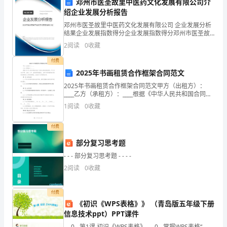
邓州市医圣故里中医药文化发展有限公司介
七、放射性物质安全
绍企业发展分析报告
备
邓州市医圣故里中医药文化发展有限公司 企业发展分析
前，
结果企业发展指数得分企业发展指数得分邓州市医圣故
里中医药文化发展有限公司综合得分说明：企业发展指
备个人防护设备。
2
阅读
0
收藏
必
数根据企业规模、企业创新、企业风险、企业活力四个
维度
付费
须
2025年书画租赁合作框架合同范文
用。
先
2025年书画租赁合作框架合同范文甲方（出租方）：
____乙方（承租方）：____根据《中华人民共和国合同
八、电气安全
法》及相关法律法规的规定，甲乙双方在平等、自愿、
检
1
阅读
0
收藏
公平、诚信的原则基础上，就甲方将其拥有的书画作
查
付费
是
部分复习思考题
九、拾遗物品处理
否
- - - 部分复习思考题 - - - -
2
阅读
0
收藏
存
报告主管人员处理。
在
付费
《初识《WPS表格》》 （青岛版五年级下册
十、防护设施
损
信息技术ppt）PPT课件
- - 0 - 第1课 初识《WPS表格》 - - 0 - 掌握WPS表格“