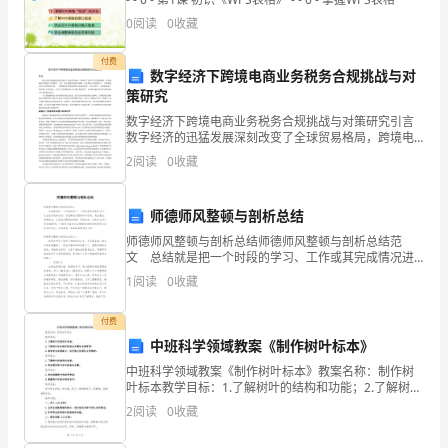
坏
0
阅读
0
收藏
或
全。
付费
故
数字经济下跨境电商业务税务合规挑战与对
策研究
障，
数字经济下跨境电商业务税务合规挑战与对策研究引言
数字经济的迅猛发展深刻改变了全球贸易格局，跨境电
如
子商务作为其重要载体，对传统税收体系提出严峻挑
2
阅读
0
收藏
战。当前，数字服务跨境流动频繁，企业税务合规难度
有
加大，各国
发
师德师风整顿与剖析总结
师德师风整顿与剖析总结师德师风整顿与剖析总结范
现
文 总结就是把一个时段的学习、工作或其完成情况进
行一次全面系统的总结，它能帮我们理顺知识结构，突
问
1
阅读
0
收藏
出重点，突破难点，为此我们要做好回顾，写好总结。
总结怎
题
付费
中班科学领域教案《制作树叶标本》
应
中班科学领域教案《制作树叶标本》教案名称：制作树
及
叶标本教学目标：1.了解树叶的结构和功能；2.了解树叶
标本制作的基本步骤和注意事项；3.培养学生的观察力、
2
阅读
0
收藏
时
动手能力和团队合作精神。教学重点：1.了解树叶