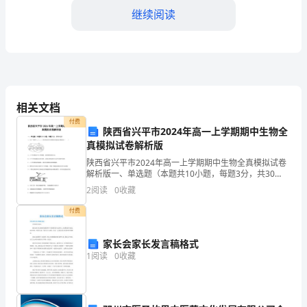
继续阅读
备
及
电
器
品。
相关文档
安
五、紧急事件处理
付费
陕西省兴平市2024年高一上学期期中生物全
全
真模拟试卷解析版
1.
陕西省兴平市2024年高一上学期期中生物全真模拟试卷
打紧急电话、使用灭火器等。
解析版一、单选题（本题共10小题，每题3分，共30
在
分）1、关于下图中a、b、c三类生物及其共同特征的叙
2
阅读
0
收藏
述正确的是（ ）A．a中生物都含有2种核
使
付费
六、实验室卫生
用
家长会家长发言稿格式
仪
1
阅读
0
收藏
器
境卫生。
设