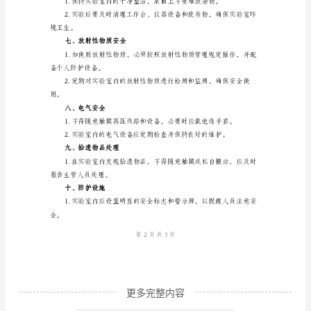
全
混合存放。
检
三、火灾安全
测
注
意
件的过热。
事
四、个人防护
项
模
服、安全鞋、手套等。
版
一、
仪
器
更多完整内容
设