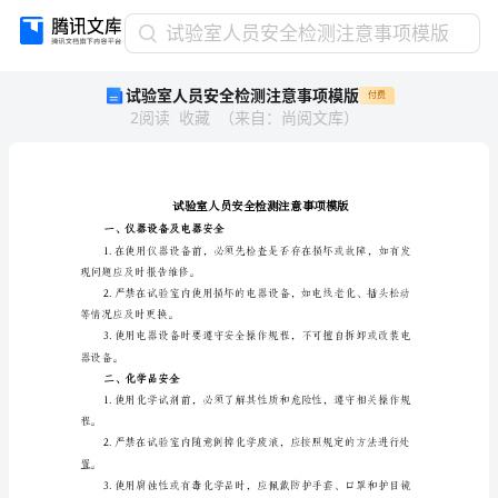
试
试验室人员安全检测注意事项模版
验
试验室人员安全检测注意事项模版
付费
室
2
阅读
收藏
（
来自
：
尚阅文库
）
人
员
安
全
检
测
一、仪器设备及电器安全
注