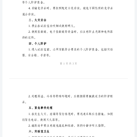
现问题应及时报告维修。
意
事
等情况应及时更换。
项
器设备。
模
二、化学品安全
版
试
程。
验
室
置。
人
员
等个人防护装备。
安