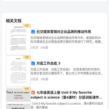
卷
___________。
含
相关文档
付费
答
社交媒体营销对企业品牌的推动作用
社交媒体营销对企业品牌的推动作用今年，美国机构对
速度_____。
案
社交媒体在企业塑造品牌方面的作用进行了研究，根据
这份研究报告，76%的企业营销人员认为，社交媒体对
5
阅读
0
收藏
于品牌建设非常重要;72%的营销人员认为，它对于培养
2024
用
付费
年
月底工作总结_5
大
月底工作总结 月底工作总结1 在竞争激烈的市场中，
在两位老总的正确指导下，我公司上半年销售业绩比去
学
(1)摆线的张力T＝
年同期有着大幅度的提升，也是公司突飞猛进的阶段，
2
阅读
0
收藏
从而也确定了我公司在西南同行业中的地位。现将我公
(2)摆锤的速率v＝
基
付费
七年级英语上册 Unit 9 My favorite
础
subject is science（第4课时）分层训练课件
（新版）人教新目标版
教
- Unit 9 My favorite subject is science. - 第4课时分层训
练 - 课内基础