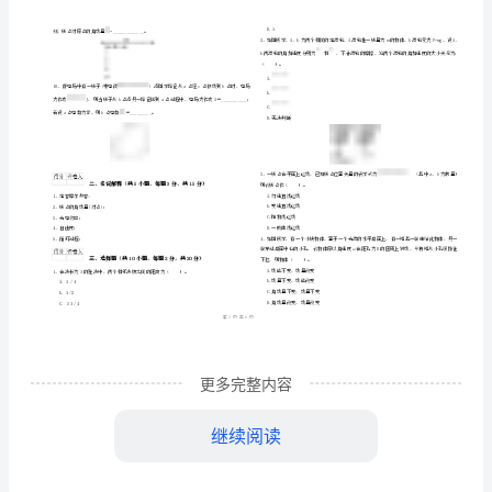
名
物
班级
学号
理
………
年大学基础教育《大学物理
）》每日
练试题
2024
（一
一
C
密
……….………
（一）》
…
考试须知
：
封
………………
每
1、考试时间：120分钟，本卷满分为100分。
…
线
………………
日
…
内
……..………
………
一
不
………………
填空题
共
小题
每题
分
共
一、
（
10
，
2
，
20
…….
练
准
………………
答
…….
试
__________。
更多完整内容
题
……………
题
继续阅读
过程都向着________________的方向进行。
C