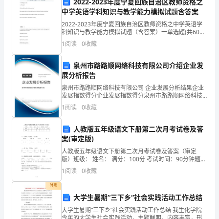
2022-2023年度宁夏回族自治区教师资格之
卷
中学英语学科知识与教学能力模拟试题含答案
含
2022-2023年度宁夏回族自治区教师资格之中学英语学
科知识与教学能力模拟试题（含答案）一单选题(共60
题)1、Passage 2A.the health benefits of afternoo
答
1
阅读
0
收藏
案
泉州市路路顺网络科技有限公司介绍企业发
考
展分析报告
泉州市路路顺网络科技有限公司 企业发展分析结果企业
名词解释
共
小题
每题
分
共
二、
（
5
，
3
，
15
试
发展指数得分企业发展指数得分泉州市路路顺网络科技
有限公司综合得分说明：企业发展指数根据企业规模、
1
阅读
0
收藏
1、定容摩尔热容:
须
企业创新、企业风险、企业活力四个维度对企业发展情
况进
2、质点的角动量(对点)：
知：
人教版五年级语文下册第二次月考试卷及答
案(审定版)
3、光电效应：
1、
人教版五年级语文下册第二次月考试卷及答案（审定
4、自由度：
版）班级： 姓名： 满分：100分 考试时间：90分钟题序
考
一二三四五六七总分得分一、读拼音，写词语。（10
5、循环过程：
1
阅读
0
收藏
分）chóu láo
试
付费
时
三
选择题
共
小题
每题
分
共
大学生暑期“三下乡“社会实践活动工作总结
、
（
10
，
2
，
20
大学生暑期“三下乡“社会实践活动工作总结 我生化学院
间：
1、在波长为λ的驻波中，两个相邻波腹之间的距
今年的大学生社会实践活动，主题鲜明，内容丰富，形