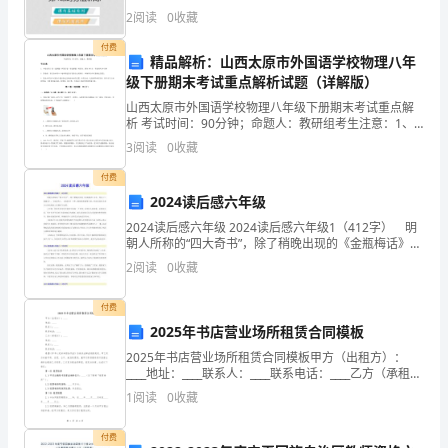
育
2
阅读
0
收藏
《大
付费
精品解析：山西太原市外国语学校物理八年
学
级下册期末考试重点解析试题（详解版）
山西太原市外国语学校物理八年级下册期末考试重点解
物
析 考试时间：90分钟；命题人：教研组考生注意：1、
本卷分第I卷（选择题）和第Ⅱ卷（非选择题）两部分，满
理
3
阅读
0
收藏
分100分，考试时间90分钟2、答卷前，考生务必
付费
（一）》
刻，质点对原点的角动量=_____________。
2024读后感六年级
每
2024读后感六年级 2024读后感六年级1（412字） 明
朝人所称的“四大奇书”，除了稍晚出现的《金瓶梅话》以
日
外，其余《三国演义》、《水浒传》、《西游记》三
2
阅读
0
收藏
种，都传统积累型小说，经过民间艺人和文人
一
付费
练
2025年书店营业场所租赁合同模板
试
2025年书店营业场所租赁合同模板甲方（出租方）：
____地址：____联系人：____联系电话：____乙方（承租
方）：____地址：____联系人：____联系电话：____根据
题
1
阅读
0
收藏
《中华人民共和国合
若设a点电势为零，则b
C
付费