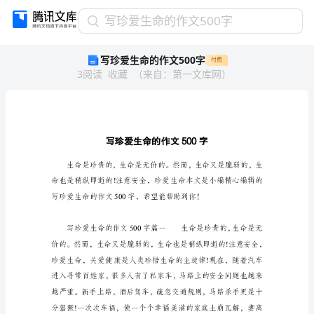
写
写珍爱生命的作文500字
珍
写珍爱生命的作文500字
付费
爱
3
阅读
收藏
（
来自
：
第一文库网
）
生
命
的
作
文
500
字