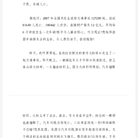
写
珍
爱
生
命
的
作
文
500
字
生
子散，家破人亡。
命
是