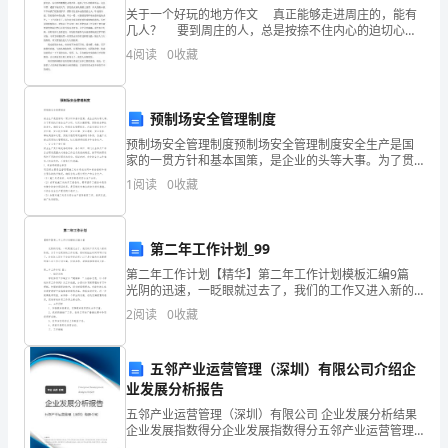
逝
关于一个好玩的地方作文 真正能够走进周庄的，能有
几人？ 要到周庄的人，总是按捺不住内心的迫切心
的!
情，早早梦想着那片水意漫漾的世界。周庄的水，应清
4
阅读
0
收藏
得让人想象不出那是水，从每家每户房前屋后流过。周
注
庄
意
预制场安全管理制度
安
预制场安全管理制度预制场安全管理制度安全生产是国
家的一贯方针和基本国策，是企业的头等大事。为了贯
彻执行安全生产方针，切实加强管理，预防安全事故的
全，
1
阅读
0
收藏
发生，确保安全，特制定本管理规定。内容包括安全生
产责
珍
第二年工作计划_99
爱
第二年工作计划【精华】第二年工作计划模板汇编9篇
生
光阴的迅速，一眨眼就过去了，我们的工作又进入新的
阶段，为了今后更好的工作发展，是时候抽出时间写写
2
阅读
0
收藏
命
计划了。计划怎么写才不会流于形式呢？以下是小编为
本
五邻产业运营管理（深圳）有限公司介绍企
业发展分析报告
文
五邻产业运营管理（深圳）有限公司 企业发展分析结果
是
码的准则!
企业发展指数得分企业发展指数得分五邻产业运营管理
（深圳）有限公司综合得分说明：企业发展指数根据企