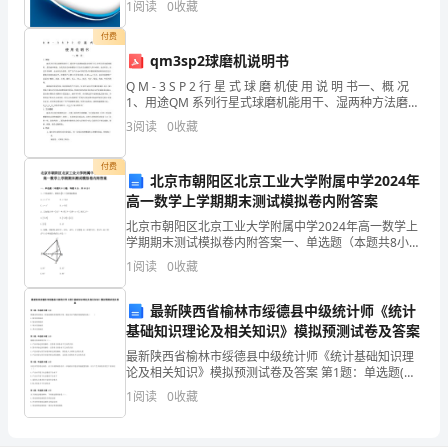
1
阅读
0
收藏
小
业规模、企业创新、企业风险、企业活力四个维度对企
业发
付费
编
qm3sp2球磨机说明书
精
Q M - 3 S P 2 行 星 式 球 磨 机使 用 说 明 书一、概 况
1、用途QM 系列行星式球磨机能用干、湿两种方法磨细
心
或混合粒度不同、材料各异的固体颗粒、悬浮液和糊
3
阅读
0
收藏
膏。如果用真空球磨罐则可
生命就是珍爱自己。
编
付费
北京市朝阳区北京工业大学附属中学2024年
辑
高一数学上学期期末测试模拟卷内附答案
的
北京市朝阳区北京工业大学附属中学2024年高一数学上
学期期末测试模拟卷内附答案一、单选题（本题共8小
写
题，每题5分，共40分）1、下列函数中，值域为的偶函
1
阅读
0
收藏
数是A. B.C. D.2、已知集合,则=A.
珍
最新陕西省榆林市绥德县中级统计师《统计
爱
基础知识理论及相关知识》模拟预测试卷及答案
最新陕西省榆林市绥德县中级统计师《统计基础知识理
生
论及相关知识》模拟预测试卷及答案 第1题：单选题(本
题1分)要通过营业利润、利润总额和净利润等计算，确
命
1
阅读
0
收藏
定企业当期净利润的报表是（ ）A.简单的利润表B
的