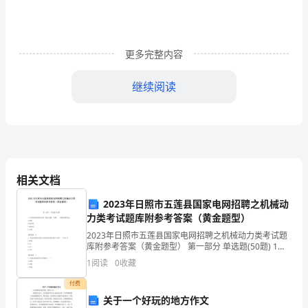
命
又
是
更多完整内容
脆
继续阅读
弱
的，
生
命
相关文档
也
2023年日照市五莲县国家电网招聘之机械动
是
力类考试题库附参考答案（黄金题型）
2023年日照市五莲县国家电网招聘之机械动力类考试题
稍
库附参考答案（黄金题型） 第一部分 单选题(50题) 1、
滚动轴承的基本结构一般由内圈、外圈( )和保持架组
纵
1
阅读
0
收藏
成。A.轴瓦B.滚动体C.轴承
心疾首!
付费
即
关于一个好玩的地方作文