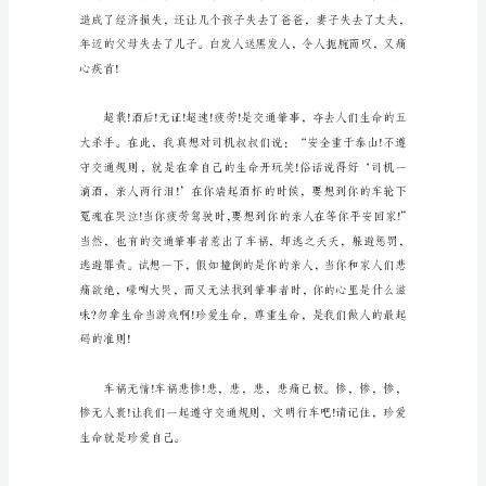
珍
贵
的，
生
命
是
无
价
的。
然
而，
生