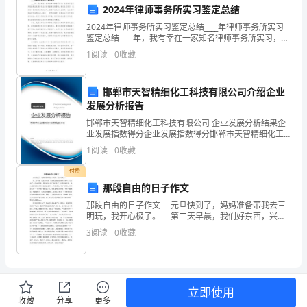
2024年律师事务所实习鉴定总结
展”
2024年律师事务所实习鉴定总结____年律师事务所实习
鉴定总结____年，我有幸在一家知名律师事务所实习，这
战
段实习经历对我的职业发展和专业素养有着深远的影
业总数的70%，占“双百”总数的39%。
1
阅读
0
收藏
响。通过这次实习，我学到了很多实务操作的技巧
略
户均增收1260元。
中，
邯郸市天智精细化工科技有限公司介绍企业
发展分析报告
如
邯郸市天智精细化工科技有限公司 企业发展分析结果企
业发展指数得分企业发展指数得分邯郸市天智精细化工
何
科技有限公司综合得分说明：企业发展指数根据企业规
1
阅读
0
收藏
模、企业创新、企业风险、企业活力四个维度对企业发
减
展情
付费
少
那段自由的日子作文
那段自由的日子作文 元旦快到了，妈妈准备带我去三
均为绿色食品。
农
明玩，我开心极了。 第二天早晨，我们好东西，兴高
采烈地来到新车站坐车。大约坐了一个小时的车，我们
3
阅读
0
收藏
业
就在三明广场下车了。这里热闹非凡，映入我眼帘的是
面
临
立即使用
收藏
分享
更多
禽畜在全国甚至世界都具有竞争力。