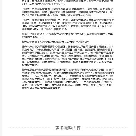
农
产基地。
业
为
现
代
农
过100个。
业
领
航
成
为
亮
更多完整内容
点