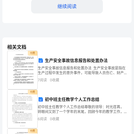
继续阅读
和
优
势
向企业发展提供了充足的原料。
在
相关文档
中“绿色”发挥了催化剂作用。
实
付费
施
生产安全事故信息报告和处置办法
生产安全事故信息报告和处置办法 生产安全事故是指在
“生
生产过程中发生的意外事件，可能导致人员伤亡、财产
损失以及环境污染等严重后果。在工业生产中，生产安
态
金流正滚滚而来。
7
阅读
0
收藏
全事故不可避免，但我们可以通过及时报告和有效处置
来最大
立
付费
初中班主任教学个人工作总结
省，
初中班主任教学个人工作总结尊敬的领导：时光荏苒，
绿
万吨，成为*最大的米业加工企业之一。
转眼间又到了一个学年的末尾，回顾今年的教学工作，
我深感责任重大但又收获颇多。在整个学年中，我秉承
6
阅读
0
收藏
色
着爱生如子、严格要求的工作态度，努力做好班主任工
作，展开
发
付费