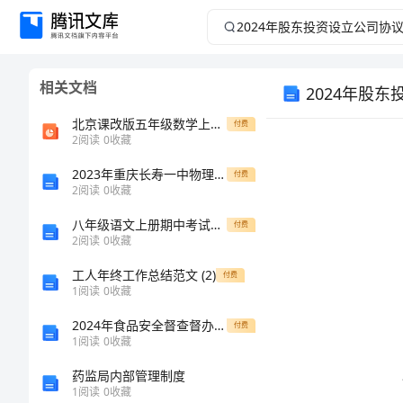
2024
年
相关文档
2024年股
股
北京课改版五年级数学上册《4-4 可能性》课堂教学课件PPT小学公开课
付费
东
2
阅读
0
收藏
投
2023年重庆长寿一中物理北师大版八年级（下册）常见的光学仪器综合测评B卷（附答案详解）
付费
2
阅读
0
收藏
资
八年级语文上册期中考试卷及答案【完整版】
付费
2
阅读
0
收藏
设
工人年终工作总结范文 (2)
付费
1
阅读
0
收藏
立
签署：
2024年食品安全督查督办工作总结
付费
公
1
阅读
0
收藏
药监局内部管理制度
司
1
阅读
0
收藏