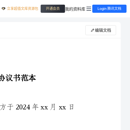
立享超值文库资源包
我的资料库
开通会员
Login 腾讯文档
编辑文档
本协议书（下称“协议”）由以下双方于2024年xx月xx日