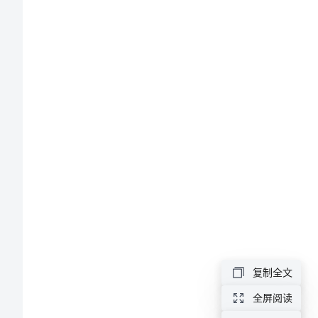
协
地
议
书
范
本
2024
地
年
股
东
复制全文
投
鉴
全屏阅读
资