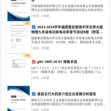
毕
河南闽联贸易有限公司 企业发展分析结果企业发展指数
得分企业发展指数得分河南闽联贸易有限公司综合得分
业
说明：企业发展指数根据企业规模、企业创新、企业风
1
阅读
0
收藏
险、企业活力四个维度对企业发展情况进行评价。该企
之
业的
付费
2023-2024学年福建惠安惠南中学北师大版
即，
物理九年级电功和电功率章节测试B卷（附答案
详解）
福建惠安惠南中学北师大版物理九年级电功和电功率章
回
节测试 考试时间：90分钟；命题人：教研组考生注意：
1、本卷分第I卷（选择题）和第Ⅱ卷（非选择题）两部
忆
1
阅读
0
收藏
分，满分100分，考试时间90分钟2、答卷前，考生
的
付费
gbt 1805-20 01 弹簧术语
过
GB/ T 1 8 0 5 - -2 0 0 1前台本标准是对 GB/ T 1 0 8 5 -1
9 8 6 《弹簧术语》 的修订， 本次修订主要增加 了以下
去
种类弹簧的术语、 定义或说明、 图例以及相
2
阅读
0
收藏
的
大
唐县五行大药房介绍企业发展分析报告
学
唐县五行大药房 企业发展分析结果企业发展指数得分企
业发展指数得分唐县五行大药房综合得分说明：企业发
生
展指数根据企业规模、企业创新、企业风险、企业活力
2
阅读
0
收藏