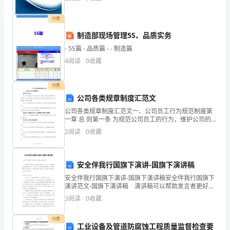
四个维度对企业发展情况进行评价。该企业的综合评价
得分
活。
付费
有
制造部现场管理5S、品质实务
颇
- 5S篇 - 品质篇 - - 制造篇
4
阅读
0
收藏
多
的
付费
公司各类规章制度汇范文
滋
公司各类规章制度汇范文一、公司员工行为规范制度第
味
一章 总 则第一条 为规范公司员工的行为，维护公司的正
常运营秩序，保障员工的合法权益，根据《劳动法》等
2
阅读
0
收藏
有关法律法规和公司管理需要，制定本规程。第二条 本
涌
上
安全伴我行国旗下演讲-国旗下演讲稿
心
安全伴我行国旗下演讲-国旗下演讲稿安全伴我行国旗下
演讲范文-国旗下演讲稿 演讲稿可以帮助发言者更好的
头，
表达。现如今，演讲稿应用范围愈来愈广泛，来参考自
3
阅读
0
收藏
己需要的演讲稿吧！下面是小编精心整理的安全伴我
过
付费
工业设备及管道防腐蚀工程质量监督检查要