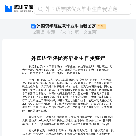
外
外国语学院优秀毕业生自我鉴定
国
外国语学院优秀毕业生自我鉴定
付费
语
2
阅读
收藏
（
来自
：
第一文库网
）
学
院
优
秀
毕
业
生