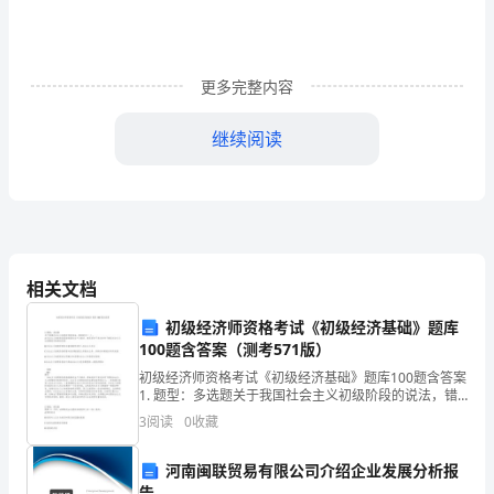
xx
国
更多完整内容
语
学
继续阅读
院
的
一
名
相关文档
毕
初级经济师资格考试《初级经济基础》题库
100题含答案（测考571版）
业
初级经济师资格考试《初级经济基础》题库100题含答案
生，
1. 题型：多选题关于我国社会主义初级阶段的说法，错
误的有（ ）。A社会主义初级阶段是指我国在生产力落
3
阅读
0
收藏
后、商品经济不发达条件下建设社会主义必然
在
河南闽联贸易有限公司介绍企业发展分析报
这
告