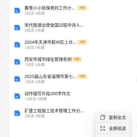
主
春季小小班保育的工作计划_1
付费
2
阅读
0
收藏
题
宋代南渡出使金国过程中诗人创作的作品分析
3
阅读
0
收藏
班
2024年天津市蓟州区上仓镇初级中学八年级数学第一学期期末达标测试试题含解析
付费
1
阅读
0
收藏
会
西安市城市绿化管理条例
付费
活
1
阅读
0
收藏
2025届山东省淄博市第七中学高一化学下册期末教学质量检测试题含解析
动
付费
1
阅读
0
收藏
2024
动作描写片段200字作文
16
阅读
0
收藏
年
矿建工程施工技术管理工作分析论文
大
3
阅读
0
收藏
复制全文
学
全屏阅读
帮助。
班