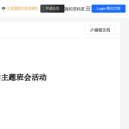
立享超值文库资源包
我的资料库
开通会员
Login 腾讯文档
编辑文档