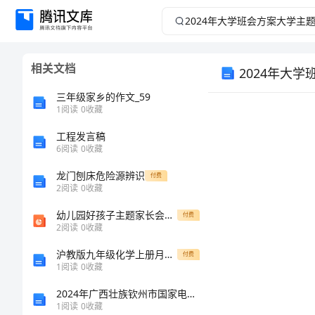
2024
年
相关文档
2024年大
大
三年级家乡的作文_59
学
1
阅读
0
收藏
班
工程发言稿
6
阅读
0
收藏
会
龙门刨床危险源辨识
付费
2
阅读
0
收藏
方
幼儿园好孩子主题家长会市公开课一等奖百校联赛优质课金奖名师赛课获奖课件
付费
2
阅读
0
收藏
案
沪教版九年级化学上册月考模拟考试及答案1
付费
大
1
阅读
0
收藏
2024年广西壮族钦州市国家电网招聘之机械动力类考试题库及答案（必刷）
学
1
阅读
0
收藏