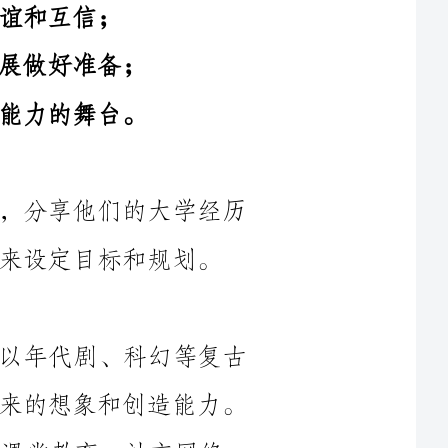
1.主题演讲：请邀请校友或业界精英，分享他们的大学经历
规划。
a)创意展示：同学们分成几个小组，以年代剧、科幻等复古
或未来主题进行创意展示，展示自己对未来的想象和创造能力。
b)辩论赛：同学们分成两个团队，就课堂教育、社交网络、
人工智能等未来热点话题进行辩论，锻炼思维能力和表达能力。
3.导师指导论坛：请校内或外的知名学者、企业家等专业人
士担任导师，为同学们提供就业指导、职业规划等方面的咨询和