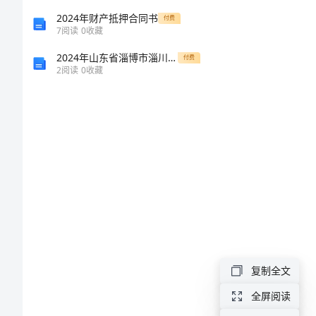
物
2024年财产抵押合同书
付费
7
阅读
0
收藏
业
2024年山东省淄博市淄川中学高二物理期末质量检测模拟试题含解析
付费
公
2
阅读
0
收藏
司
年
终
总
结
物
业
公
复制全文
司
全屏阅读