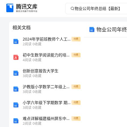
物
业
相关文档
物业公司年终
公
2024年学前班教师个人工作总结
付费
司
2
阅读
0
收藏
初中生数学阅读能力的培养——从一节课的教学说起
年
付费
4
阅读
0
收藏
终
创新创意报告大学生
3
阅读
0
收藏
总
沪教版小学数学二年级上册-分一分与除法教案(4)
付费
3
阅读
0
收藏
结
小学六年级下学期数学 期末考试试卷及答案【新】
付费
【最
3
阅读
0
收藏
难点详解福建福州屏东中学北师大版物理九年级电磁现象综合训练练习题（含答案详解）
付费
新】
2
阅读
0
收藏