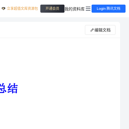
立享超值文库资源包
我的资料库
开通会员
Login 腾讯文档
编辑文档
领导指派，负责客服部近一时期
重点，结合我多年从事