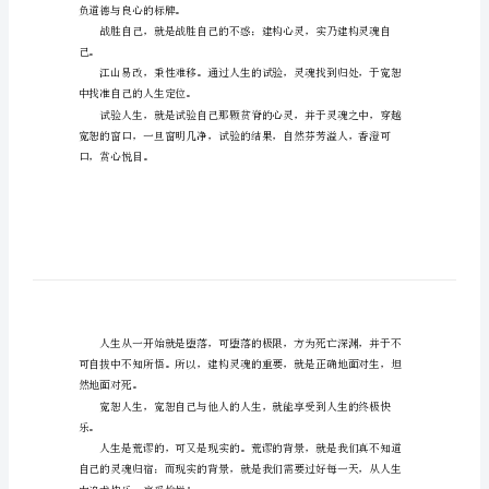
写
宽
人马列主义，对自己自由主义。
恕
灵
时虚构，恣意妄为么？
魂
的
作
文
描
窍，我们还能似梦非梦么？
写
宽
恕
负道德与良心的标牌。
灵