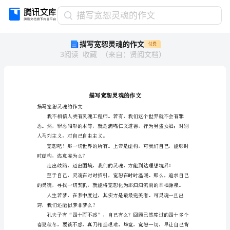
描
描写宽恕灵魂的作文
写
描写宽恕灵魂的作文
付费
宽
3
阅读
收藏
（
来自
：
贤阅文档
）
恕
灵
魂
的
作
文
描写宽恕灵魂的作文
描