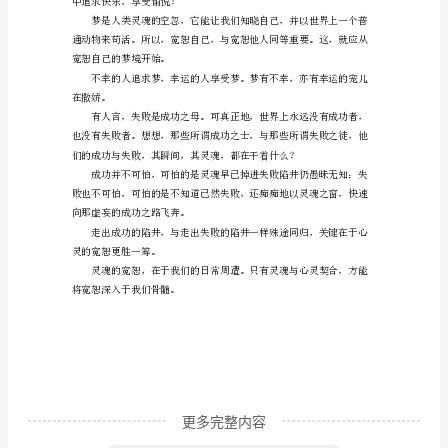
魂
己。
的
作
中找准自己的人生定位。
文
我
口，赏心悦目。
不
相
信
人
类
有
更多完整内容
灵