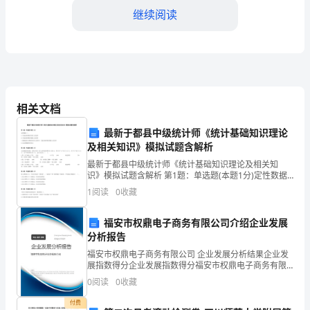
继续阅读
魂
工
程
师。
相关文档
若
然地面对死。
最新于都县中级统计师《统计基础知识理论
有，
及相关知识》模拟试题含解析
我
最新于都县中级统计师《统计基础知识理论及相关知
乐。
识》模拟试题含解析 第1题：单选题(本题1分)定性数据
们
（）。A.只能反映事物在性质上的差异B.只能反映事物在
1
阅读
0
收藏
数量上的差异C.既能能表示事物在性质上的差异，
这
福安市权鼎电子商务有限公司介绍企业发展
个
分析报告
中追求快乐，享受愉悦！
福安市权鼎电子商务有限公司 企业发展分析结果企业发
世
展指数得分企业发展指数得分福安市权鼎电子商务有限
公司综合得分说明：企业发展指数根据企业规模、企业
0
阅读
0
收藏
界
创新、企业风险、企业活力四个维度对企业发展情况进
行评
付费