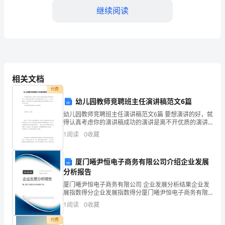
结：
继续阅读
加
强
四、人才建设是成就的关键
创
新
相关文档
驱
付费
幼儿园教师竞聘班主任演讲稿范文6篇
动，
幼儿园教师竞聘班主任演讲稿范文6篇 要想演讲的好，就
得认真考虑你的演讲稿成功的演讲是离不开优质的演讲
提
稿的，你知道演讲稿怎么写吗。以下是小编精心为您推
1
阅读
0
收藏
荐的幼儿园教师竞聘班主任演讲稿范文6篇，供大家
高
科
厦门曦尹恒电子商务有限公司介绍企业发展
分析报告
技
厦门曦尹恒电子商务有限公司 企业发展分析结果企业发
展指数得分企业发展指数得分厦门曦尹恒电子商务有限
创
公司综合得分说明：企业发展指数根据企业规模、企业
1
阅读
0
收藏
创新、企业风险、企业活力四个维度对企业发展情况进
发展和民生改善作贡献。
新
行评
付费