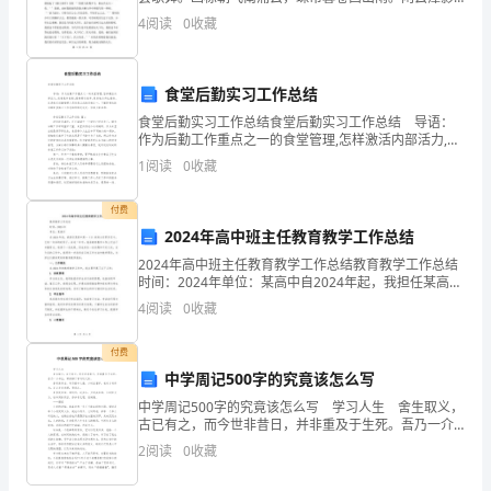
日悠悠，物换星移几度秋。阁中帝子今何在。槛外长江
的
4
阅读
0
收藏
空自流。——唐.王勃《滕王阁》今日携好友登上江南三
大
飞
食堂后勤实习工作总结
速
食堂后勤实习工作总结食堂后勤实习工作总结 导语：
提
作为后勤工作重点之一的食堂管理,怎样激活内部活力,完
善竞争机制,提高劳动效率,更好地为师生服务,这是我们后
1
阅读
0
收藏
升，
勤管理人员孜孜以求的目标之一。下面是带来
国
付费
2024年高中班主任教育教学工作总结
家
2024年高中班主任教育教学工作总结教育教学工作总结
时间：2024年单位：某高中自2024年起，我担任某高中
对
高一（1）班班主任职务至今，已有一年多的时间了。在
4
阅读
0
收藏
这一年中，我在教育教学工作上付出了辛勤努力
于
付费
科
中学周记500字的究竟该怎么写
技
中学周记500字的究竟该怎么写 学习人生 舍生取义，
古已有之，而今世非昔日，并非重及于生死。吾乃一介
创
书生，常徘徊于学与玩之际。 吾双亲常言，学乃重中
2
阅读
0
收藏
之重，少时应重学，长时才有所为。言之并非无
新