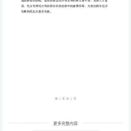
创
新
能
三、搭建科研支撑平台
力
统
计
局
领
导
工
作
总
更多完整内容