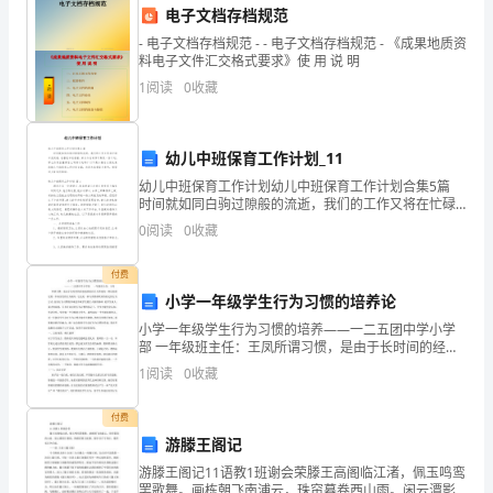
能
电子文档存档规范
- 电子文档存档规范 - - 电子文档存档规范 - 《成果地质资
力
料电子文件汇交格式要求》使 用 说 明
1
阅读
0
收藏
2023
年，
幼儿中班保育工作计划_11
随
幼儿中班保育工作计划幼儿中班保育工作计划合集5篇
着
时间就如同白驹过隙般的流逝，我们的工作又将在忙碌
中充实着，在喜悦中收获着，来为今后的学习制定一份
0
阅读
0
收藏
计划。那么你真正懂得怎么写好计划吗？以下是小编为
全
大
付费
社
小学一年级学生行为习惯的培养论
会
小学一年级学生行为习惯的培养——一二五团中学小学
部 一年级班主任：王凤所谓习惯，是由于长时间的经验
科
或重复在后天养成的一种比较固定的、不易改变的行为
1
阅读
0
收藏
倾向。它也是一种与需要相联系的稳定的行为方式。良
技
好
付费
水
游滕王阁记
游滕王阁记11语教1班谢会荣滕王高阁临江渚，佩玉鸣鸾
平
罢歌舞。画栋朝飞南浦云，珠帘暮卷西山雨。闲云潭影