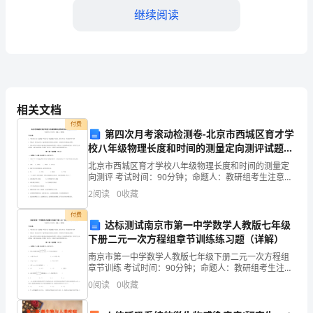
标
继续阅读
1.1
提
4.油库安全操作规程
高
4.1油库进出口管理
油
相关文档
付费
库
第四次月考滚动检测卷-北京市西城区育才学
程序。
校八年级物理长度和时间的测量定向测评试题
安
（解析版）
北京市西城区育才学校八年级物理长度和时间的测量定
全
向测评 考试时间：90分钟；命题人：教研组考生注意：
1、本卷分第I卷（选择题）和第Ⅱ卷（非选择题）两部
2
阅读
0
收藏
分，满分100分，考试时间90分钟2、答卷前，考生
管
付费
4.2油罐管理
达标测试南京市第一中学数学人教版七年级
理
下册二元一次方程组章节训练练习题（详解）
水
南京市第一中学数学人教版七年级下册二元一次方程组
章节训练 考试时间：90分钟；命题人：教研组考生注
险。
平，
意：1、本卷分第I卷（选择题）和第Ⅱ卷（非选择题）两
0
阅读
0
收藏
部分，满分100分，考试时间90分钟2、答卷前，考
确