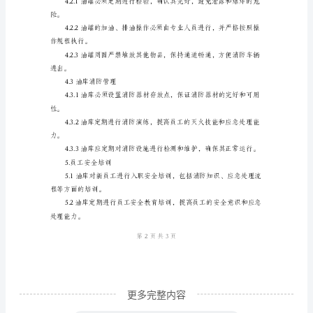
3.油库安全设施
全
管
保油库的安全隔离。
理
制
度
灾报警系统和监测设备。
模
版
定。
1.
安
紧急情况下使用。
全
管
理
更多完整内容
目