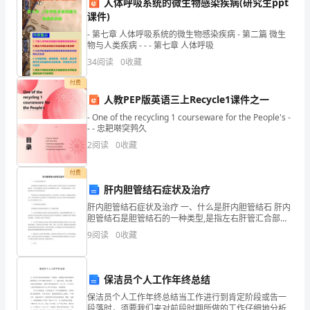
人体呼吸系统的微生物感染疾病(研究生ppt
作规程执行。
保
课件)
人
- 第七章 人体呼吸系统的微生物感染疾病 - 第二篇 微生
物与人类疾病 - - - 第七章 人体呼吸
进出。
员
34
阅读
0
收藏
安
4.3油库消防管理
付费
人教PEP版英语三上Recycle1课件之一
全、
- One of the recycling 1 courseware for the People's -
- - 忠耙啭突鹁久
设
性。
2
阅读
0
收藏
施
付费
安
力。
肝内胆管结石症状及治疗
全，
肝内胆管结石症状及治疗 一、什么是肝内胆管结石 肝内
胆管结石是胆管结石的一种类型,是指左右肝管汇合部以
防
上各分枝胆管内的结石。它可以单独存在,也可以与肝外
5.员工安全培训
9
阅读
0
收藏
胆管结石并存。一般为胆红素结石。肝内胆管结石常合
止
事
保洁员个人工作年终总结
程等方面的培训。
保洁员个人工作年终总结当工作进行到肯定阶段或告一
故
段落时，须要我们来对前段时期所做的工作仔细地分析