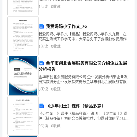
探讨一下，确定成果，找出问题，归纳出阅历教训，以
发
1
阅读
0
收藏
便于更好的做好下一步工作。以下是为大家打算的保洁
处理能力。
员个人
生。
我爱妈妈小学作文_76
1.2
我爱妈妈小学作文【精品】我爱妈妈小学作文九篇 在
建
现实生活或工作学习中，大家总免不了要接触或使用作
文吧，作文是通过文字来表达一个主题意义的记叙方
1
阅读
0
收藏
立
法。相信许多人会觉得作文很难写吧，下面是小编为大
家整理
健
金华市创北会展服务有限公司介绍企业发展
分析报告
全
金华市创北会展服务有限公司 企业发展分析结果企业发
油
展指数得分企业发展指数得分金华市创北会展服务有限
公司综合得分说明：企业发展指数根据企业规模、企业
0
阅读
0
收藏
库
创新、企业风险、企业活力四个维度对企业发展情况进
行评
安
《少年闰土》课件（精品多篇）
全
《少年闰土》课件（精品多篇） 说明：《少年闰土》课
件（精品多篇）为的会员投稿推荐，但愿对你的学习工
作带来帮助。《少年闰土》课件 篇一 教学目标 1.会写
管
9
阅读
0
收藏
“郑、拜”等12个生字
理