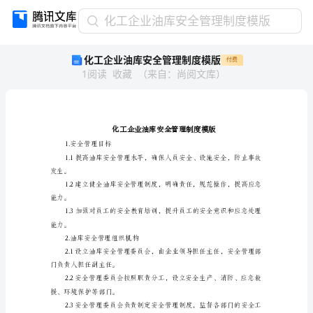
化
化工企业油库安全管理制度模版
工
化工企业油库安全管理制度模版
付费
企
1
阅读
收藏
（
来自
：
尚阅文库
）
业
油
库
安
全
管
1.安全管理目标
理